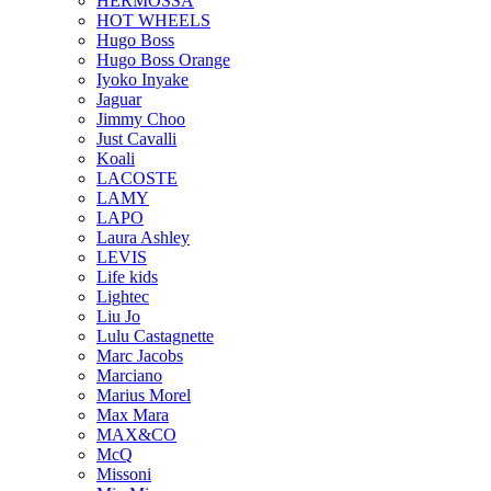
HERMOSSA
HOT WHEELS
Hugo Boss
Hugo Boss Orange
Iyoko Inyake
Jaguar
Jimmy Choo
Just Cavalli
Koali
LACOSTE
LAMY
LAPO
Laura Ashley
LEVIS
Life kids
Lightec
Liu Jo
Lulu Castagnette
Marc Jacobs
Marciano
Marius Morel
Max Mara
MAX&CO
McQ
Missoni