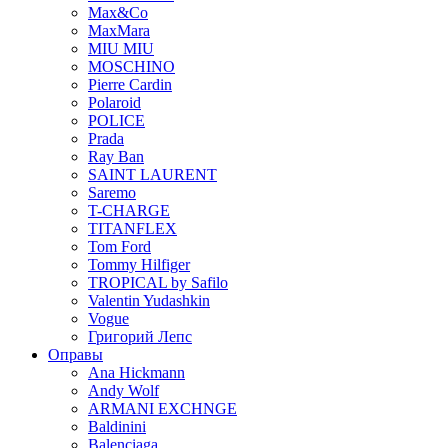
Max&Co
MaxMara
MIU MIU
MOSCHINO
Pierre Cardin
Polaroid
POLICE
Prada
Ray Ban
SAINT LAURENT
Saremo
T-CHARGE
TITANFLEX
Tom Ford
Tommy Hilfiger
TROPICAL by Safilo
Valentin Yudashkin
Vogue
Григорий Лепс
Оправы
Ana Hickmann
Andy Wolf
ARMANI EXCHNGE
Baldinini
Balenciaga