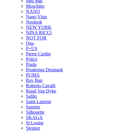
Miu Miu
Moschino
NANO
Nano Vista
Neolook
NEW YORK
NINA RICCI
NOT FOR
Oga
P+US
Pierre Cardin
Police
Prada
Prodesign Denmark
PUMA
Ray Ban
Roberto Cavalli
Ruud Van Dyke
Safilo
Saint Laurent
Saremo
Silhouette
SKAGA
St Louise
Stepper