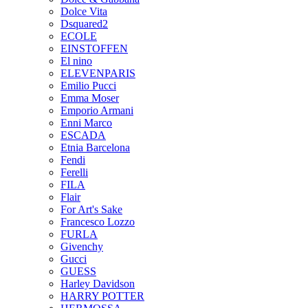
Dolce Vita
Dsquared2
ECOLE
EINSTOFFEN
El nino
ELEVENPARIS
Emilio Pucci
Emma Moser
Emporio Armani
Enni Marco
ESCADA
Etnia Barcelona
Fendi
Ferelli
FILA
Flair
For Art's Sake
Francesco Lozzo
FURLA
Givenchy
Gucci
GUESS
Harley Davidson
HARRY POTTER