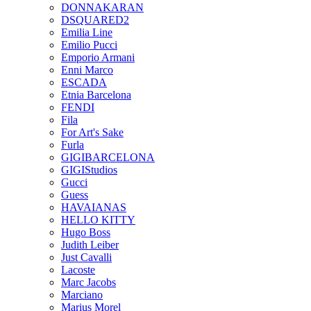
DONNAKARAN
DSQUARED2
Emilia Line
Emilio Pucci
Emporio Armani
Enni Marco
ESCADA
Etnia Barcelona
FENDI
Fila
For Art's Sake
Furla
GIGIBARCELONA
GIGIStudios
Gucci
Guess
HAVAIANAS
HELLO KITTY
Hugo Boss
Judith Leiber
Just Cavalli
Lacoste
Marc Jacobs
Marciano
Marius Morel