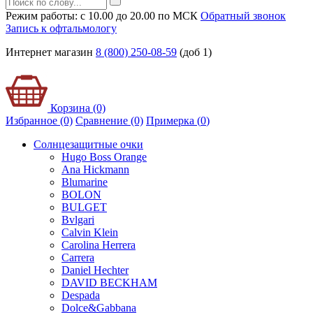
Режим работы: с 10.00 до 20.00 по МСК
Обратный звонок
Запись к офтальмологу
Интернет магазин
8 (800) 250-08-59
(доб 1)
Корзина (0)
Избранное (0)
Сравнение (0)
Примерка (
0
)
Солнцезащитные очки
Hugo Boss Orange
Ana Hickmann
Blumarine
BOLON
BULGET
Bvlgari
Calvin Klein
Carolina Herrera
Carrera
Daniel Hechter
DAVID BECKHAM
Despada
Dolce&Gabbana