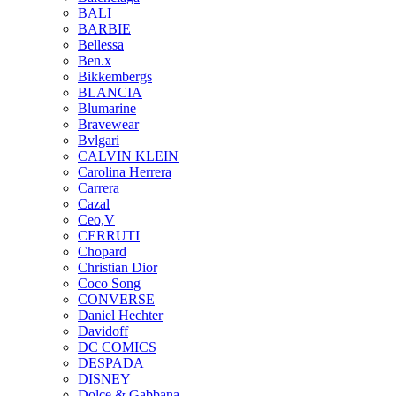
BALI
BARBIE
Bellessa
Ben.x
Bikkembergs
BLANCIA
Blumarine
Bravewear
Bvlgari
CALVIN KLEIN
Carolina Herrera
Carrera
Cazal
Ceo,V
CERRUTI
Chopard
Christian Dior
Coco Song
CONVERSE
Daniel Hechter
Davidoff
DC COMICS
DESPADA
DISNEY
Dolce & Gabbana