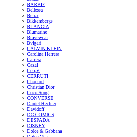
BARBIE
Bellessa
Ben.x
Bikkembergs
BLANCIA
Blumarine
Bravewear
Bvlgari
CALVIN KLEIN
Carolina Herrera
Carrera
Cazal
Ceo,V
CERRUTI
Chopard
Christian Dior
Coco Song
CONVERSE
Daniel Hechter
Davidoff
DC COMICS
DESPADA
DISNEY
Dolce & Gabbana
Dolce Vita