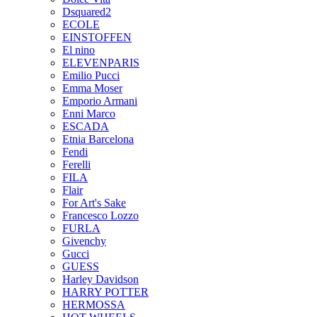
Dsquared2
ECOLE
EINSTOFFEN
El nino
ELEVENPARIS
Emilio Pucci
Emma Moser
Emporio Armani
Enni Marco
ESCADA
Etnia Barcelona
Fendi
Ferelli
FILA
Flair
For Art's Sake
Francesco Lozzo
FURLA
Givenchy
Gucci
GUESS
Harley Davidson
HARRY POTTER
HERMOSSA