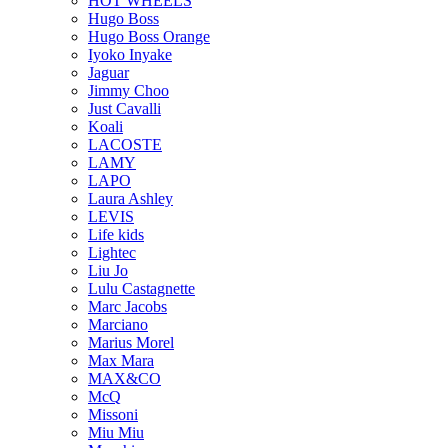
HOT WHEELS
Hugo Boss
Hugo Boss Orange
Iyoko Inyake
Jaguar
Jimmy Choo
Just Cavalli
Koali
LACOSTE
LAMY
LAPO
Laura Ashley
LEVIS
Life kids
Lightec
Liu Jo
Lulu Castagnette
Marc Jacobs
Marciano
Marius Morel
Max Mara
MAX&CO
McQ
Missoni
Miu Miu