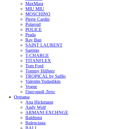
MaxMara
MIU MIU
MOSCHINO
Pierre Cardin
Polaroid
POLICE
Prada
Ray Ban
SAINT LAURENT
Saremo
T-CHARGE
TITANFLEX
Tom Ford
Tommy Hilfiger
TROPICAL by Safilo
Valentin Yudashkin
Vogue
Григорий Лепс
Оправы
Ana Hickmann
Andy Wolf
ARMANI EXCHNGE
Baldinini
Balenciaga
BALI