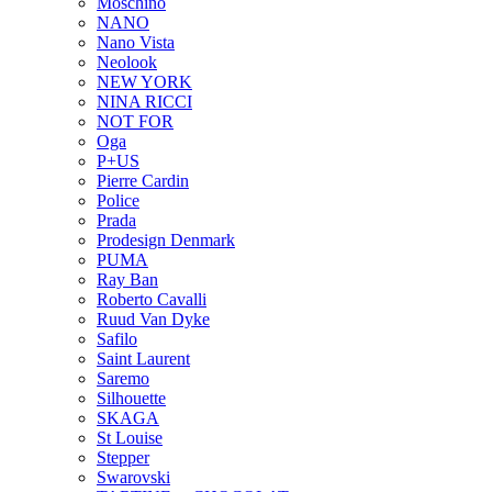
Moschino
NANO
Nano Vista
Neolook
NEW YORK
NINA RICCI
NOT FOR
Oga
P+US
Pierre Cardin
Police
Prada
Prodesign Denmark
PUMA
Ray Ban
Roberto Cavalli
Ruud Van Dyke
Safilo
Saint Laurent
Saremo
Silhouette
SKAGA
St Louise
Stepper
Swarovski