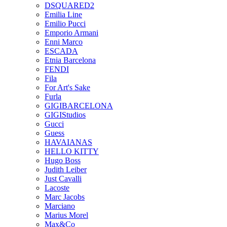
DSQUARED2
Emilia Line
Emilio Pucci
Emporio Armani
Enni Marco
ESCADA
Etnia Barcelona
FENDI
Fila
For Art's Sake
Furla
GIGIBARCELONA
GIGIStudios
Gucci
Guess
HAVAIANAS
HELLO KITTY
Hugo Boss
Judith Leiber
Just Cavalli
Lacoste
Marc Jacobs
Marciano
Marius Morel
Max&Co