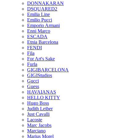
DONNAKARAN
DSQUARED2
Emilia Line
Emilio Pucci
Emporio Armani
Enni Marco
ESCADA
Etnia Barcelona
FENDI
Fila
For Art's Sake
Furla
GIGIBARCELONA
GIGIStudios
Gucci
Guess
HAVAIANAS
HELLO KITTY
Hugo Boss
Judith Leiber
Just Cavalli
Lacoste
Marc Jacobs
Marciano
Marius Morel