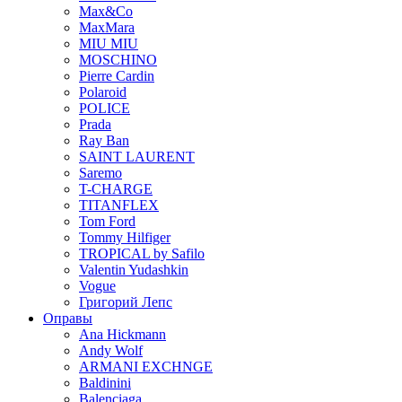
Max&Co
MaxMara
MIU MIU
MOSCHINO
Pierre Cardin
Polaroid
POLICE
Prada
Ray Ban
SAINT LAURENT
Saremo
T-CHARGE
TITANFLEX
Tom Ford
Tommy Hilfiger
TROPICAL by Safilo
Valentin Yudashkin
Vogue
Григорий Лепс
Оправы
Ana Hickmann
Andy Wolf
ARMANI EXCHNGE
Baldinini
Balenciaga