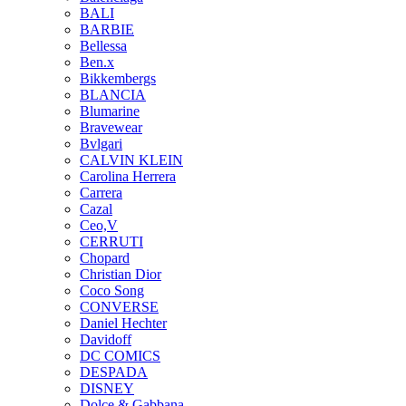
BALI
BARBIE
Bellessa
Ben.x
Bikkembergs
BLANCIA
Blumarine
Bravewear
Bvlgari
CALVIN KLEIN
Carolina Herrera
Carrera
Cazal
Ceo,V
CERRUTI
Chopard
Christian Dior
Coco Song
CONVERSE
Daniel Hechter
Davidoff
DC COMICS
DESPADA
DISNEY
Dolce & Gabbana