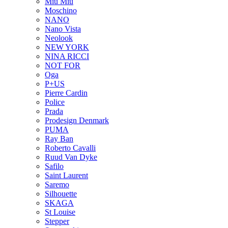
Miu Miu
Moschino
NANO
Nano Vista
Neolook
NEW YORK
NINA RICCI
NOT FOR
Oga
P+US
Pierre Cardin
Police
Prada
Prodesign Denmark
PUMA
Ray Ban
Roberto Cavalli
Ruud Van Dyke
Safilo
Saint Laurent
Saremo
Silhouette
SKAGA
St Louise
Stepper