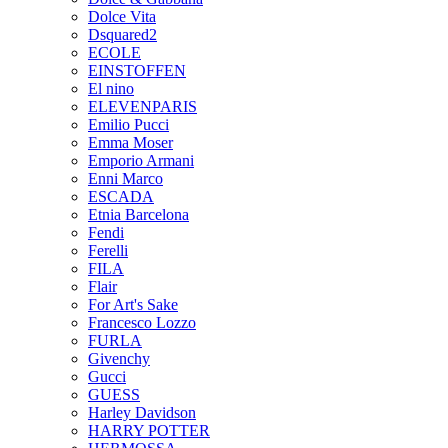
Dolce Vita
Dsquared2
ECOLE
EINSTOFFEN
El nino
ELEVENPARIS
Emilio Pucci
Emma Moser
Emporio Armani
Enni Marco
ESCADA
Etnia Barcelona
Fendi
Ferelli
FILA
Flair
For Art's Sake
Francesco Lozzo
FURLA
Givenchy
Gucci
GUESS
Harley Davidson
HARRY POTTER