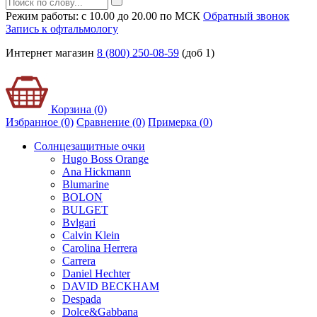
Режим работы: с 10.00 до 20.00 по МСК
Обратный звонок
Запись к офтальмологу
Интернет магазин
8 (800) 250-08-59
(доб 1)
Корзина (0)
Избранное (0)
Сравнение (0)
Примерка (
0
)
Солнцезащитные очки
Hugo Boss Orange
Ana Hickmann
Blumarine
BOLON
BULGET
Bvlgari
Calvin Klein
Carolina Herrera
Carrera
Daniel Hechter
DAVID BECKHAM
Despada
Dolce&Gabbana