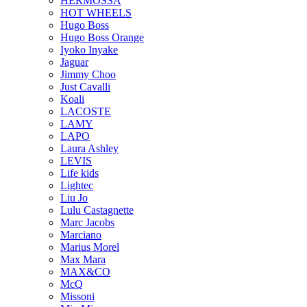
HERMOSSA
HOT WHEELS
Hugo Boss
Hugo Boss Orange
Iyoko Inyake
Jaguar
Jimmy Choo
Just Cavalli
Koali
LACOSTE
LAMY
LAPO
Laura Ashley
LEVIS
Life kids
Lightec
Liu Jo
Lulu Castagnette
Marc Jacobs
Marciano
Marius Morel
Max Mara
MAX&CO
McQ
Missoni