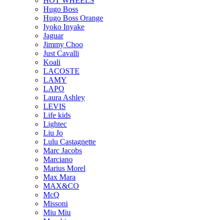
HOT WHEELS
Hugo Boss
Hugo Boss Orange
Iyoko Inyake
Jaguar
Jimmy Choo
Just Cavalli
Koali
LACOSTE
LAMY
LAPO
Laura Ashley
LEVIS
Life kids
Lightec
Liu Jo
Lulu Castagnette
Marc Jacobs
Marciano
Marius Morel
Max Mara
MAX&CO
McQ
Missoni
Miu Miu