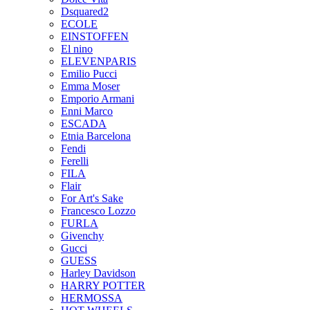
Dsquared2
ECOLE
EINSTOFFEN
El nino
ELEVENPARIS
Emilio Pucci
Emma Moser
Emporio Armani
Enni Marco
ESCADA
Etnia Barcelona
Fendi
Ferelli
FILA
Flair
For Art's Sake
Francesco Lozzo
FURLA
Givenchy
Gucci
GUESS
Harley Davidson
HARRY POTTER
HERMOSSA