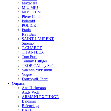
MaxMara
MIU MIU
MOSCHINO
Pierre Cardin
Polaroid
POLICE
Prada
Ray Ban
SAINT LAURENT
Saremo
T-CHARGE
TITANFLEX
Tom Ford
Tommy Hilfiger
TROPICAL by Safilo
Valentin Yudashkin
Vogue
Григорий Лепс
Оправы
Ana Hickmann
Andy Wolf
ARMANI EXCHNGE
Baldinini
Balenciaga
BALI