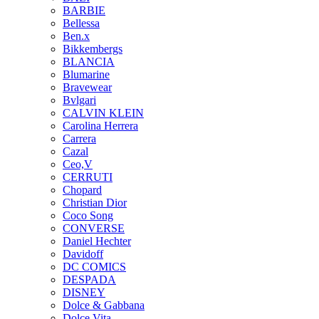
BARBIE
Bellessa
Ben.x
Bikkembergs
BLANCIA
Blumarine
Bravewear
Bvlgari
CALVIN KLEIN
Carolina Herrera
Carrera
Cazal
Ceo,V
CERRUTI
Chopard
Christian Dior
Coco Song
CONVERSE
Daniel Hechter
Davidoff
DC COMICS
DESPADA
DISNEY
Dolce & Gabbana
Dolce Vita