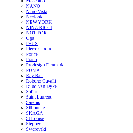
Moschino
NANO
Nano Vista
Neolook
NEW YORK
NINA RICCI
NOT FOR
Oga
P+US
Pierre Cardin
Police
Prada
Prodesign Denmark
PUMA
Ray Ban
Roberto Cavalli
Ruud Van Dyke
Safilo
Saint Laurent
Saremo
Silhouette
SKAGA
St Louise
Stepper
Swarovski