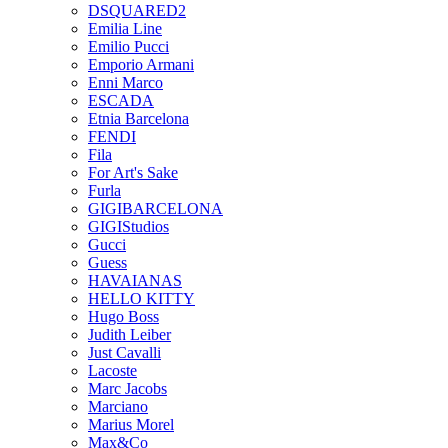
DSQUARED2
Emilia Line
Emilio Pucci
Emporio Armani
Enni Marco
ESCADA
Etnia Barcelona
FENDI
Fila
For Art's Sake
Furla
GIGIBARCELONA
GIGIStudios
Gucci
Guess
HAVAIANAS
HELLO KITTY
Hugo Boss
Judith Leiber
Just Cavalli
Lacoste
Marc Jacobs
Marciano
Marius Morel
Max&Co