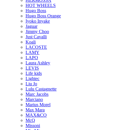
HERMOSSA
HOT WHEELS
Hugo Boss
Hugo Boss Orange
Iyoko Inyake
Jaguar
Jimmy Choo
Just Cavalli
Koali
LACOSTE
LAMY
LAPO
Laura Ashley
LEVIS
Life kids
Lightec
Liu Jo
Lulu Castagnette
Marc Jacobs
Marciano
Marius Morel
Max Mara
MAX&CO
McQ
Missoni