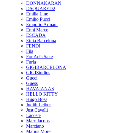
DONNAKARAN
DSQUARED2
Emilia Line
Emilio Pucci
Emporio Armani
Enni Marco
ESCADA
Etnia Barcelona
FENDI
Fila
For Art's Sake
Furla
GIGIBARCELONA
GIGIStudios
Gucci
Guess
HAVAIANAS
HELLO KITTY
Hugo Boss
Judith Leiber
Just Cavalli
Lacoste
Marc Jacobs
Marciano
Marius Morel