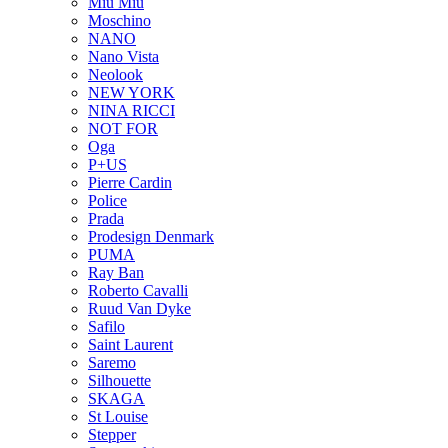
Miu Miu
Moschino
NANO
Nano Vista
Neolook
NEW YORK
NINA RICCI
NOT FOR
Oga
P+US
Pierre Cardin
Police
Prada
Prodesign Denmark
PUMA
Ray Ban
Roberto Cavalli
Ruud Van Dyke
Safilo
Saint Laurent
Saremo
Silhouette
SKAGA
St Louise
Stepper