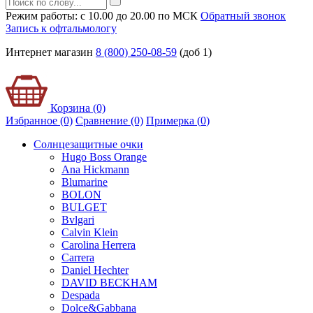
Режим работы: с 10.00 до 20.00 по МСК
Обратный звонок
Запись к офтальмологу
Интернет магазин
8 (800) 250-08-59
(доб 1)
Корзина (0)
Избранное (0)
Сравнение (0)
Примерка (
0
)
Солнцезащитные очки
Hugo Boss Orange
Ana Hickmann
Blumarine
BOLON
BULGET
Bvlgari
Calvin Klein
Carolina Herrera
Carrera
Daniel Hechter
DAVID BECKHAM
Despada
Dolce&Gabbana