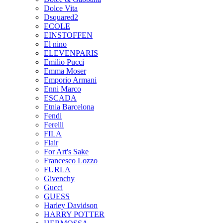
Dolce Vita
Dsquared2
ECOLE
EINSTOFFEN
El nino
ELEVENPARIS
Emilio Pucci
Emma Moser
Emporio Armani
Enni Marco
ESCADA
Etnia Barcelona
Fendi
Ferelli
FILA
Flair
For Art's Sake
Francesco Lozzo
FURLA
Givenchy
Gucci
GUESS
Harley Davidson
HARRY POTTER