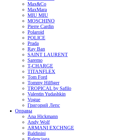
Max&Co
MaxMara
MIU MIU
MOSCHINO
Pierre Cardin
Polaroid
POLICE
Prada
Ray Ban
SAINT LAURENT
Saremo
T-CHARGE
TITANFLEX
Tom Ford
Tommy Hilfiger
TROPICAL by Safilo
Valentin Yudashkin
Vogue
Григорий Лепс
Оправы
Ana Hickmann
Andy Wolf
ARMANI EXCHNGE
Baldinini
Balenciaga