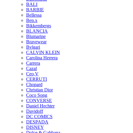
BALI
BARBIE
Bellessa
Ben.x
Bikkembergs
BLANCIA
Blumarine
Bravewear
Bvlgari
CALVIN KLEIN
Carolina Herrera
Carrera
Cazal
Ceo,V
CERRUTI
Chopard
Christian Dior
Coco Song
CONVERSE
Daniel Hechter
Davidoff
DC COMICS
DESPADA
DISNEY
Dolce & Gabbana