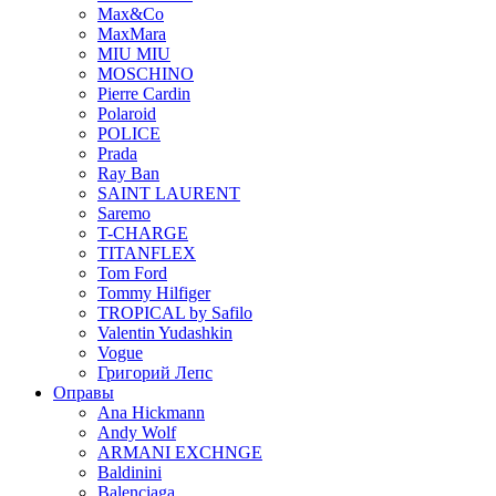
Max&Co
MaxMara
MIU MIU
MOSCHINO
Pierre Cardin
Polaroid
POLICE
Prada
Ray Ban
SAINT LAURENT
Saremo
T-CHARGE
TITANFLEX
Tom Ford
Tommy Hilfiger
TROPICAL by Safilo
Valentin Yudashkin
Vogue
Григорий Лепс
Оправы
Ana Hickmann
Andy Wolf
ARMANI EXCHNGE
Baldinini
Balenciaga