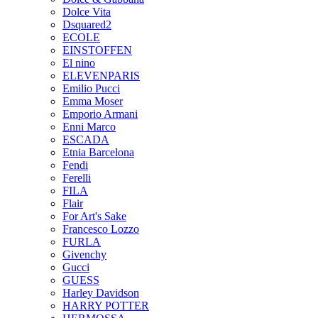
Dolce Vita
Dsquared2
ECOLE
EINSTOFFEN
El nino
ELEVENPARIS
Emilio Pucci
Emma Moser
Emporio Armani
Enni Marco
ESCADA
Etnia Barcelona
Fendi
Ferelli
FILA
Flair
For Art's Sake
Francesco Lozzo
FURLA
Givenchy
Gucci
GUESS
Harley Davidson
HARRY POTTER