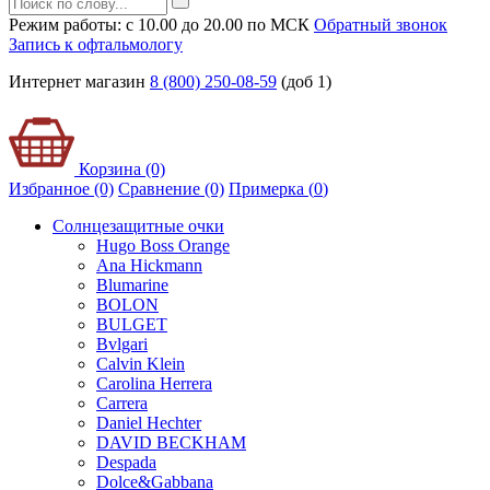
Режим работы: с 10.00 до 20.00 по МСК
Обратный звонок
Запись к офтальмологу
Интернет магазин
8 (800) 250-08-59
(доб 1)
Корзина (0)
Избранное (0)
Сравнение (0)
Примерка (
0
)
Солнцезащитные очки
Hugo Boss Orange
Ana Hickmann
Blumarine
BOLON
BULGET
Bvlgari
Calvin Klein
Carolina Herrera
Carrera
Daniel Hechter
DAVID BECKHAM
Despada
Dolce&Gabbana