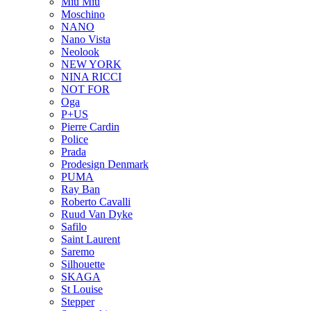
Miu Miu
Moschino
NANO
Nano Vista
Neolook
NEW YORK
NINA RICCI
NOT FOR
Oga
P+US
Pierre Cardin
Police
Prada
Prodesign Denmark
PUMA
Ray Ban
Roberto Cavalli
Ruud Van Dyke
Safilo
Saint Laurent
Saremo
Silhouette
SKAGA
St Louise
Stepper