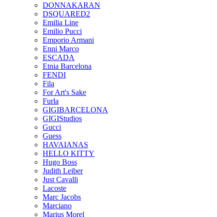
DONNAKARAN
DSQUARED2
Emilia Line
Emilio Pucci
Emporio Armani
Enni Marco
ESCADA
Etnia Barcelona
FENDI
Fila
For Art's Sake
Furla
GIGIBARCELONA
GIGIStudios
Gucci
Guess
HAVAIANAS
HELLO KITTY
Hugo Boss
Judith Leiber
Just Cavalli
Lacoste
Marc Jacobs
Marciano
Marius Morel