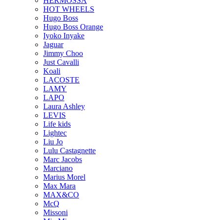
HERMOSSA
HOT WHEELS
Hugo Boss
Hugo Boss Orange
Iyoko Inyake
Jaguar
Jimmy Choo
Just Cavalli
Koali
LACOSTE
LAMY
LAPO
Laura Ashley
LEVIS
Life kids
Lightec
Liu Jo
Lulu Castagnette
Marc Jacobs
Marciano
Marius Morel
Max Mara
MAX&CO
McQ
Missoni