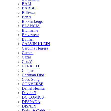
BALI
BARBIE
Bellessa
Ben.x
Bikkembergs
BLANCIA
Blumarine
Bravewear
Bvlgari
CALVIN KLEIN
Carolina Herrera
Carrera
Cazal
Ceo,V
CERRUTI
Chopard
Christian Dior
Coco Song
CONVERSE
Daniel Hechter
Davidoff
DC COMICS
DESPADA
DISNEY
Dolce & Gabbana