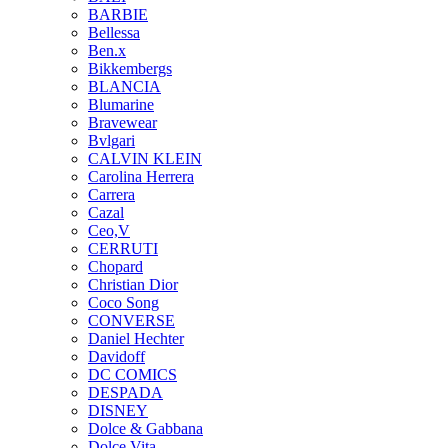
BARBIE
Bellessa
Ben.x
Bikkembergs
BLANCIA
Blumarine
Bravewear
Bvlgari
CALVIN KLEIN
Carolina Herrera
Carrera
Cazal
Ceo,V
CERRUTI
Chopard
Christian Dior
Coco Song
CONVERSE
Daniel Hechter
Davidoff
DC COMICS
DESPADA
DISNEY
Dolce & Gabbana
Dolce Vita