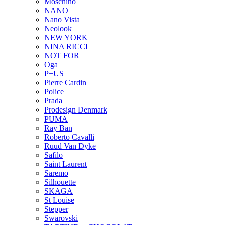
Moschino
NANO
Nano Vista
Neolook
NEW YORK
NINA RICCI
NOT FOR
Oga
P+US
Pierre Cardin
Police
Prada
Prodesign Denmark
PUMA
Ray Ban
Roberto Cavalli
Ruud Van Dyke
Safilo
Saint Laurent
Saremo
Silhouette
SKAGA
St Louise
Stepper
Swarovski