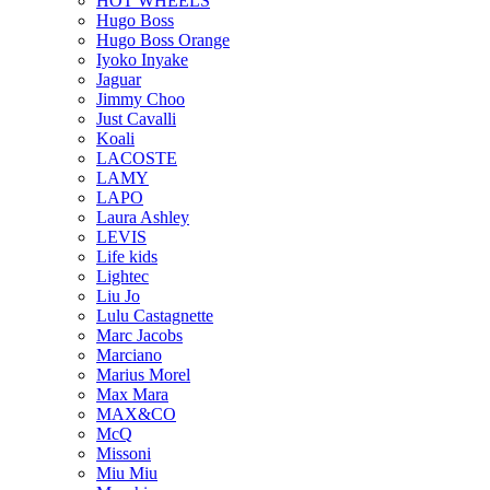
HOT WHEELS
Hugo Boss
Hugo Boss Orange
Iyoko Inyake
Jaguar
Jimmy Choo
Just Cavalli
Koali
LACOSTE
LAMY
LAPO
Laura Ashley
LEVIS
Life kids
Lightec
Liu Jo
Lulu Castagnette
Marc Jacobs
Marciano
Marius Morel
Max Mara
MAX&CO
McQ
Missoni
Miu Miu