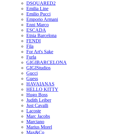
DSQUARED2
Emilia Line
Emilio Pucci
Emporio Armani
Enni Marco
ESCADA
Etnia Barcelona
FENDI
Fila
For Art's Sake
Furla
GIGIBARCELONA
GIGIStudios
Gucci
Guess
HAVAIANAS
HELLO KITTY
Hugo Boss
Judith Leiber
Just Cavalli
Lacoste
Marc Jacobs
Marciano
Marius Morel
Max&Co