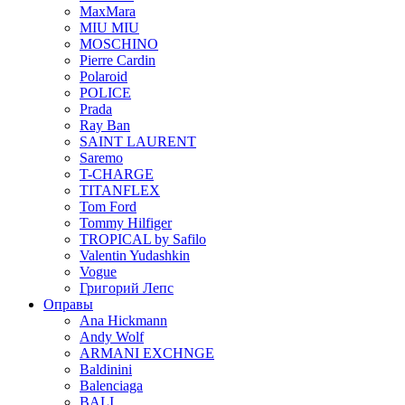
MaxMara
MIU MIU
MOSCHINO
Pierre Cardin
Polaroid
POLICE
Prada
Ray Ban
SAINT LAURENT
Saremo
T-CHARGE
TITANFLEX
Tom Ford
Tommy Hilfiger
TROPICAL by Safilo
Valentin Yudashkin
Vogue
Григорий Лепс
Оправы
Ana Hickmann
Andy Wolf
ARMANI EXCHNGE
Baldinini
Balenciaga
BALI