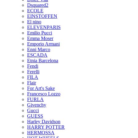
Dsquared2
ECOLE
EINSTOFFEN
El nino
ELEVENPARIS
Emilio Pucci
Emma Moser
Emporio Armani
Enni Marco
ESCADA
Etnia Barcelona
Fendi
Ferelli
FILA
Flair
For Art's Sake
Francesco Lozzo
FURLA
Givenchy
Gucci
GUESS
Harley Davidson
HARRY POTTER
HERMOSSA