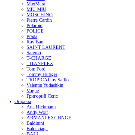
MaxMara
MIU MIU
MOSCHINO
Pierre Cardin
Polaroid
POLICE
Prada
Ray Ban
SAINT LAURENT
Saremo
T-CHARGE
TITANFLEX
Tom Ford
Tommy Hilfiger
TROPICAL by Safilo
Valentin Yudashkin
Vogue
Григорий Лепс
Оправы
Ana Hickmann
Andy Wolf
ARMANI EXCHNGE
Baldinini
Balenciaga
BALI