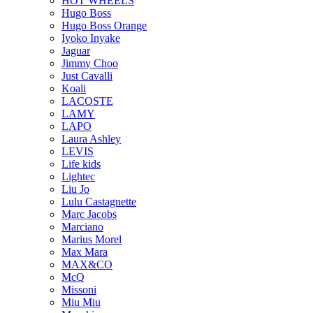
HOT WHEELS
Hugo Boss
Hugo Boss Orange
Iyoko Inyake
Jaguar
Jimmy Choo
Just Cavalli
Koali
LACOSTE
LAMY
LAPO
Laura Ashley
LEVIS
Life kids
Lightec
Liu Jo
Lulu Castagnette
Marc Jacobs
Marciano
Marius Morel
Max Mara
MAX&CO
McQ
Missoni
Miu Miu