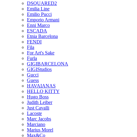
DSQUARED2
Emilia Line
Emilio Pucci
Emporio Armani
Enni Marco
ESCADA
Etnia Barcelona
FENDI
Fila
For Art's Sake
Furla
GIGIBARCELONA
GIGIStudios
Gucci
Guess
HAVAIANAS
HELLO KITTY
Hugo Boss
Judith Leiber
Just Cavalli
Lacoste
Marc Jacobs
Marciano
Marius Morel
Max&Co