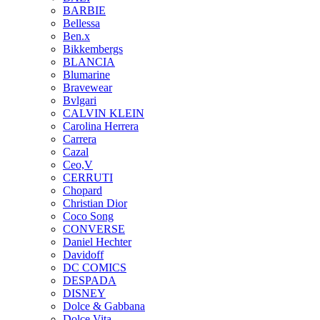
BARBIE
Bellessa
Ben.x
Bikkembergs
BLANCIA
Blumarine
Bravewear
Bvlgari
CALVIN KLEIN
Carolina Herrera
Carrera
Cazal
Ceo,V
CERRUTI
Chopard
Christian Dior
Coco Song
CONVERSE
Daniel Hechter
Davidoff
DC COMICS
DESPADA
DISNEY
Dolce & Gabbana
Dolce Vita