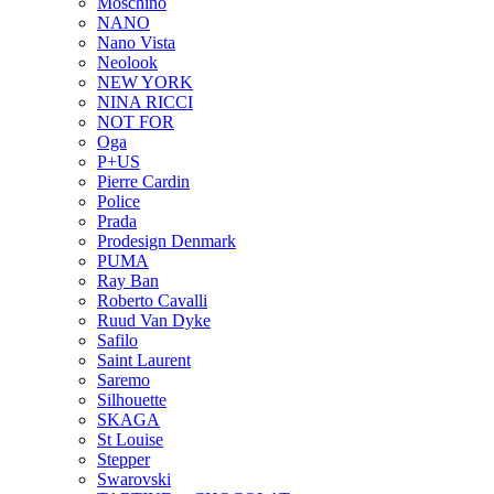
Moschino
NANO
Nano Vista
Neolook
NEW YORK
NINA RICCI
NOT FOR
Oga
P+US
Pierre Cardin
Police
Prada
Prodesign Denmark
PUMA
Ray Ban
Roberto Cavalli
Ruud Van Dyke
Safilo
Saint Laurent
Saremo
Silhouette
SKAGA
St Louise
Stepper
Swarovski