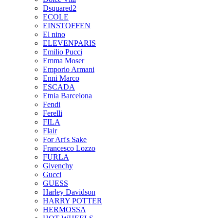
Dsquared2
ECOLE
EINSTOFFEN
El nino
ELEVENPARIS
Emilio Pucci
Emma Moser
Emporio Armani
Enni Marco
ESCADA
Etnia Barcelona
Fendi
Ferelli
FILA
Flair
For Art's Sake
Francesco Lozzo
FURLA
Givenchy
Gucci
GUESS
Harley Davidson
HARRY POTTER
HERMOSSA