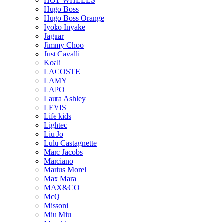
HOT WHEELS
Hugo Boss
Hugo Boss Orange
Iyoko Inyake
Jaguar
Jimmy Choo
Just Cavalli
Koali
LACOSTE
LAMY
LAPO
Laura Ashley
LEVIS
Life kids
Lightec
Liu Jo
Lulu Castagnette
Marc Jacobs
Marciano
Marius Morel
Max Mara
MAX&CO
McQ
Missoni
Miu Miu