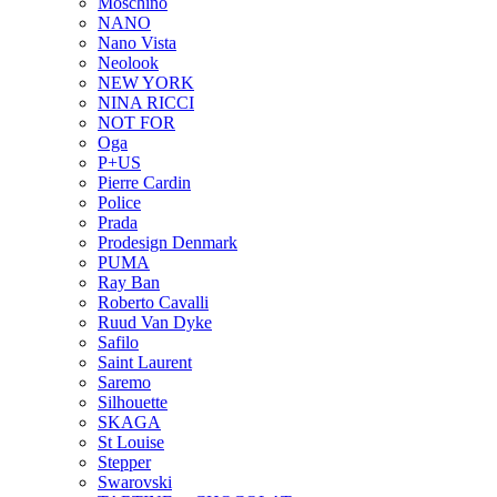
Moschino
NANO
Nano Vista
Neolook
NEW YORK
NINA RICCI
NOT FOR
Oga
P+US
Pierre Cardin
Police
Prada
Prodesign Denmark
PUMA
Ray Ban
Roberto Cavalli
Ruud Van Dyke
Safilo
Saint Laurent
Saremo
Silhouette
SKAGA
St Louise
Stepper
Swarovski