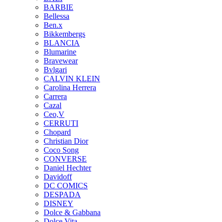
BARBIE
Bellessa
Ben.x
Bikkembergs
BLANCIA
Blumarine
Bravewear
Bvlgari
CALVIN KLEIN
Carolina Herrera
Carrera
Cazal
Ceo,V
CERRUTI
Chopard
Christian Dior
Coco Song
CONVERSE
Daniel Hechter
Davidoff
DC COMICS
DESPADA
DISNEY
Dolce & Gabbana
Dolce Vita