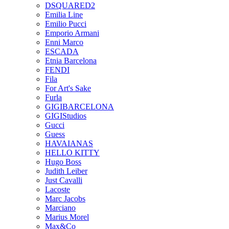
DSQUARED2
Emilia Line
Emilio Pucci
Emporio Armani
Enni Marco
ESCADA
Etnia Barcelona
FENDI
Fila
For Art's Sake
Furla
GIGIBARCELONA
GIGIStudios
Gucci
Guess
HAVAIANAS
HELLO KITTY
Hugo Boss
Judith Leiber
Just Cavalli
Lacoste
Marc Jacobs
Marciano
Marius Morel
Max&Co