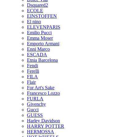
Dsquared2
ECOLE
EINSTOFFEN
El nino
ELEVENPARIS
Emilio Pucci
Emma Moser
Emporio Armani
Enni Marco
ESCADA
Etnia Barcelona
Fendi
Ferelli
FILA
Flair
For Art's Sake
Francesco Lozzo
FURLA
Givenchy
Gucci
GUESS
Harley Davidson
HARRY POTTER
HERMOSSA