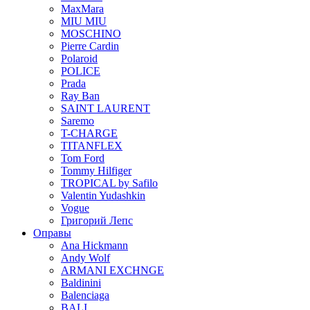
MaxMara
MIU MIU
MOSCHINO
Pierre Cardin
Polaroid
POLICE
Prada
Ray Ban
SAINT LAURENT
Saremo
T-CHARGE
TITANFLEX
Tom Ford
Tommy Hilfiger
TROPICAL by Safilo
Valentin Yudashkin
Vogue
Григорий Лепс
Оправы
Ana Hickmann
Andy Wolf
ARMANI EXCHNGE
Baldinini
Balenciaga
BALI