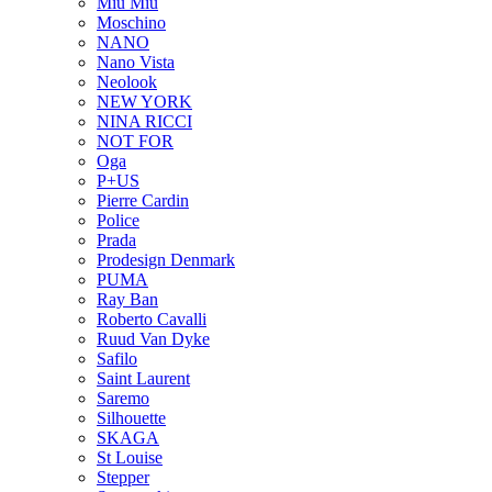
Miu Miu
Moschino
NANO
Nano Vista
Neolook
NEW YORK
NINA RICCI
NOT FOR
Oga
P+US
Pierre Cardin
Police
Prada
Prodesign Denmark
PUMA
Ray Ban
Roberto Cavalli
Ruud Van Dyke
Safilo
Saint Laurent
Saremo
Silhouette
SKAGA
St Louise
Stepper