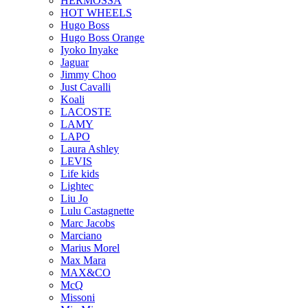
HERMOSSA
HOT WHEELS
Hugo Boss
Hugo Boss Orange
Iyoko Inyake
Jaguar
Jimmy Choo
Just Cavalli
Koali
LACOSTE
LAMY
LAPO
Laura Ashley
LEVIS
Life kids
Lightec
Liu Jo
Lulu Castagnette
Marc Jacobs
Marciano
Marius Morel
Max Mara
MAX&CO
McQ
Missoni