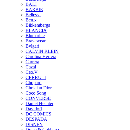
BALI
BARBIE
Bellessa
Ben.x
Bikkembergs
BLANCIA
Blumarine
Bravewear
Bvlgari
CALVIN KLEIN
Carolina Herrera
Carrera
Cazal
Ceo,V
CERRUTI
Chopard
Christian Dior
Coco Song
CONVERSE
Daniel Hechter
Davidoff
DC COMICS
DESPADA
DISNEY
Dolce & Gabbana