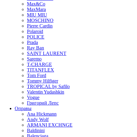
Max&Co
MaxMara
MIU MIU
MOSCHINO
Pierre Cardin
Polaroid
POLICE
Prada
Ray Ban
SAINT LAURENT
Saremo
T-CHARGE
TITANFLEX
Tom Ford
Tommy Hilfiger
TROPICAL by Safilo
Valentin Yudashkin
Vogue
Григорий Лепс
Оправы
Ana Hickmann
Andy Wolf
ARMANI EXCHNGE
Baldinini
Balenciaga