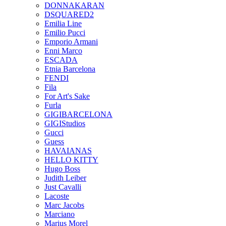
DONNAKARAN
DSQUARED2
Emilia Line
Emilio Pucci
Emporio Armani
Enni Marco
ESCADA
Etnia Barcelona
FENDI
Fila
For Art's Sake
Furla
GIGIBARCELONA
GIGIStudios
Gucci
Guess
HAVAIANAS
HELLO KITTY
Hugo Boss
Judith Leiber
Just Cavalli
Lacoste
Marc Jacobs
Marciano
Marius Morel