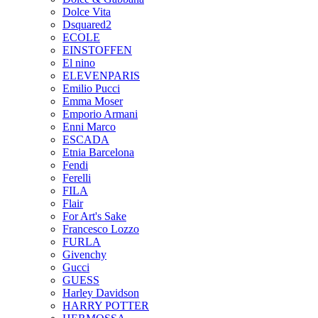
Dolce Vita
Dsquared2
ECOLE
EINSTOFFEN
El nino
ELEVENPARIS
Emilio Pucci
Emma Moser
Emporio Armani
Enni Marco
ESCADA
Etnia Barcelona
Fendi
Ferelli
FILA
Flair
For Art's Sake
Francesco Lozzo
FURLA
Givenchy
Gucci
GUESS
Harley Davidson
HARRY POTTER