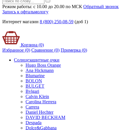
Режим работы: с 10.00 до 20.00 по МСК
Обратный звонок
Запись к офтальмологу
Интернет магазин
8 (800) 250-08-59
(доб 1)
Корзина (0)
Избранное (0)
Сравнение (0)
Примерка (
0
)
Солнцезащитные очки
Hugo Boss Orange
Ana Hickmann
Blumarine
BOLON
BULGET
Bvlgari
Calvin Klein
Carolina Herrera
Carrera
Daniel Hechter
DAVID BECKHAM
Despada
Dolce&Gabbana