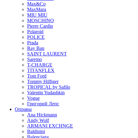
Max&Co
MaxMara
MIU MIU
MOSCHINO
Pierre Cardin
Polaroid
POLICE
Prada
Ray Ban
SAINT LAURENT
Saremo
T-CHARGE
TITANFLEX
Tom Ford
Tommy Hilfiger
TROPICAL by Safilo
Valentin Yudashkin
Vogue
Григорий Лепс
Оправы
Ana Hickmann
Andy Wolf
ARMANI EXCHNGE
Baldinini
Balenciaga