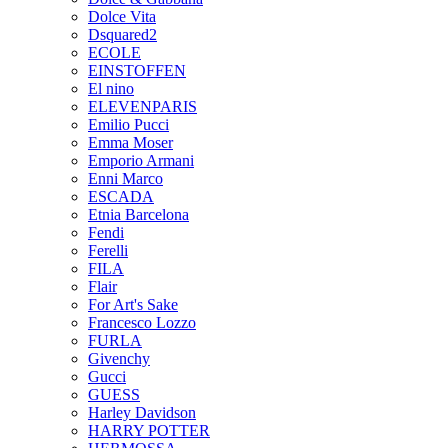
Dolce Vita
Dsquared2
ECOLE
EINSTOFFEN
El nino
ELEVENPARIS
Emilio Pucci
Emma Moser
Emporio Armani
Enni Marco
ESCADA
Etnia Barcelona
Fendi
Ferelli
FILA
Flair
For Art's Sake
Francesco Lozzo
FURLA
Givenchy
Gucci
GUESS
Harley Davidson
HARRY POTTER