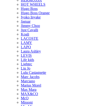
HERMOSSA
HOT WHEELS
Hugo Boss
Hugo Boss Orange
Iyoko Inyake
Jaguar
Jimmy Choo
Just Cavalli
Koali
LACOSTE
LAMY
LAPO
Laura Ashley
LEVIS
Life kids
Lightec
Liu Jo
Lulu Castagnette
Marc Jacobs
Marciano
Marius Morel
Max Mara
MAX&CO
McQ
Missoni