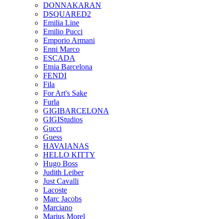
DONNAKARAN
DSQUARED2
Emilia Line
Emilio Pucci
Emporio Armani
Enni Marco
ESCADA
Etnia Barcelona
FENDI
Fila
For Art's Sake
Furla
GIGIBARCELONA
GIGIStudios
Gucci
Guess
HAVAIANAS
HELLO KITTY
Hugo Boss
Judith Leiber
Just Cavalli
Lacoste
Marc Jacobs
Marciano
Marius Morel