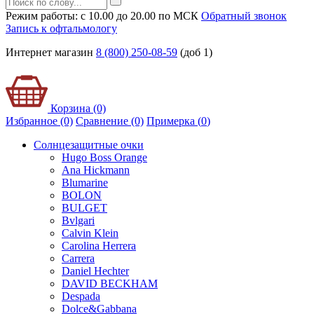
Режим работы: с 10.00 до 20.00 по МСК
Обратный звонок
Запись к офтальмологу
Интернет магазин
8 (800) 250-08-59
(доб 1)
Корзина (0)
Избранное (0)
Сравнение (0)
Примерка (
0
)
Солнцезащитные очки
Hugo Boss Orange
Ana Hickmann
Blumarine
BOLON
BULGET
Bvlgari
Calvin Klein
Carolina Herrera
Carrera
Daniel Hechter
DAVID BECKHAM
Despada
Dolce&Gabbana