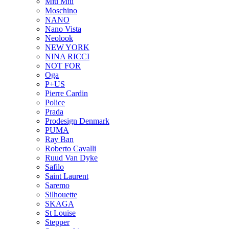
Miu Miu
Moschino
NANO
Nano Vista
Neolook
NEW YORK
NINA RICCI
NOT FOR
Oga
P+US
Pierre Cardin
Police
Prada
Prodesign Denmark
PUMA
Ray Ban
Roberto Cavalli
Ruud Van Dyke
Safilo
Saint Laurent
Saremo
Silhouette
SKAGA
St Louise
Stepper