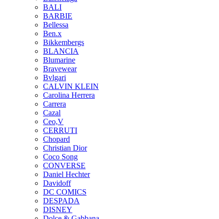
BALI
BARBIE
Bellessa
Ben.x
Bikkembergs
BLANCIA
Blumarine
Bravewear
Bvlgari
CALVIN KLEIN
Carolina Herrera
Carrera
Cazal
Ceo,V
CERRUTI
Chopard
Christian Dior
Coco Song
CONVERSE
Daniel Hechter
Davidoff
DC COMICS
DESPADA
DISNEY
Dolce & Gabbana