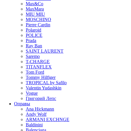
Max&Co
MaxMara
MIU MIU
MOSCHINO
Pierre Cardin
Polaroid
POLICE
Prada
Ray Ban
SAINT LAURENT
Saremo
T-CHARGE
TITANFLEX
Tom Ford
Tommy Hilfiger
TROPICAL by Safilo
Valentin Yudashkin
Vogue
Григорий Лепс
Оправы
Ana Hickmann
Andy Wolf
ARMANI EXCHNGE
Baldinini
Balenciaga