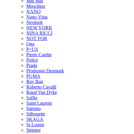
Miu Miu
Moschino
NANO
Nano Vista
Neolook
NEW YORK
NINA RICCI
NOT FOR
Oga
P+US
Pierre Cardin
Police
Prada
Prodesign Denmark
PUMA
Ray Ban
Roberto Cavalli
Ruud Van Dyke
Safilo
Saint Laurent
Saremo
Silhouette
SKAGA
St Louise
Stepper