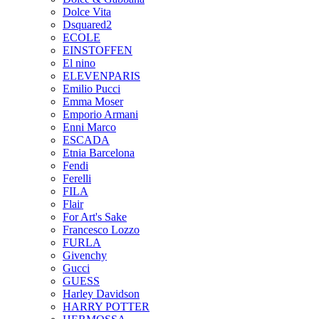
Dolce Vita
Dsquared2
ECOLE
EINSTOFFEN
El nino
ELEVENPARIS
Emilio Pucci
Emma Moser
Emporio Armani
Enni Marco
ESCADA
Etnia Barcelona
Fendi
Ferelli
FILA
Flair
For Art's Sake
Francesco Lozzo
FURLA
Givenchy
Gucci
GUESS
Harley Davidson
HARRY POTTER