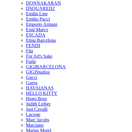
DONNAKARAN
DSQUARED2
Emilia Line
Emilio Pucci
Emporio Armani
Enni Marco
ESCADA
Etnia Barcelona
FENDI
Fila
For Art's Sake
Furla
GIGIBARCELONA
GIGIStudios
Gucci
Guess
HAVAIANAS
HELLO KITTY
Hugo Boss
Judith Leiber
Just Cavalli
Lacoste
Marc Jacobs
Marciano
Marius Morel