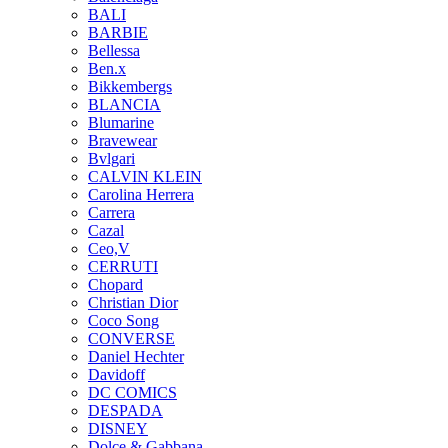
BALI
BARBIE
Bellessa
Ben.x
Bikkembergs
BLANCIA
Blumarine
Bravewear
Bvlgari
CALVIN KLEIN
Carolina Herrera
Carrera
Cazal
Ceo,V
CERRUTI
Chopard
Christian Dior
Coco Song
CONVERSE
Daniel Hechter
Davidoff
DC COMICS
DESPADA
DISNEY
Dolce & Gabbana