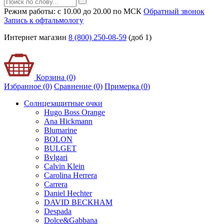
Режим работы: с 10.00 до 20.00 по МСК
Обратный звонок
Запись к офтальмологу
Интернет магазин
8 (800) 250-08-59
(доб 1)
Корзина (0)
Избранное (0)
Сравнение (0)
Примерка (
0
)
Солнцезащитные очки
Hugo Boss Orange
Ana Hickmann
Blumarine
BOLON
BULGET
Bvlgari
Calvin Klein
Carolina Herrera
Carrera
Daniel Hechter
DAVID BECKHAM
Despada
Dolce&Gabbana