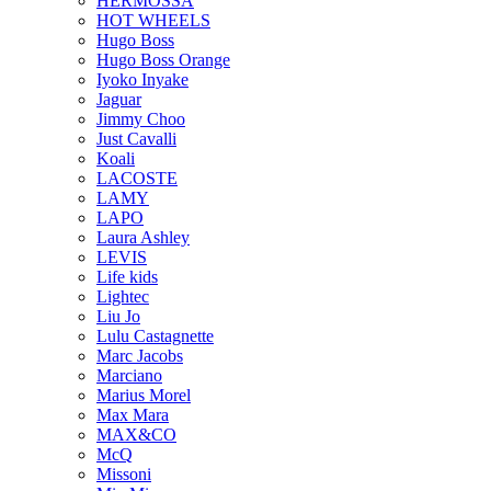
HERMOSSA
HOT WHEELS
Hugo Boss
Hugo Boss Orange
Iyoko Inyake
Jaguar
Jimmy Choo
Just Cavalli
Koali
LACOSTE
LAMY
LAPO
Laura Ashley
LEVIS
Life kids
Lightec
Liu Jo
Lulu Castagnette
Marc Jacobs
Marciano
Marius Morel
Max Mara
MAX&CO
McQ
Missoni