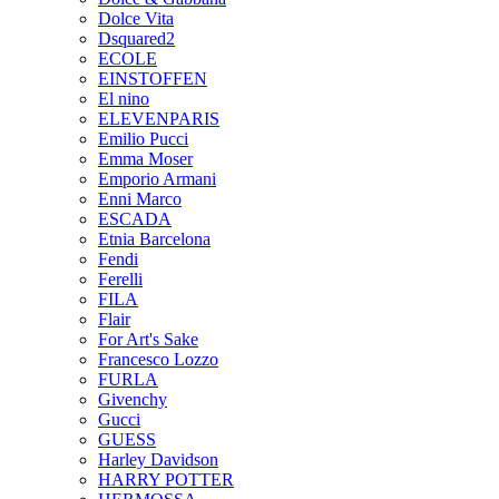
Dolce Vita
Dsquared2
ECOLE
EINSTOFFEN
El nino
ELEVENPARIS
Emilio Pucci
Emma Moser
Emporio Armani
Enni Marco
ESCADA
Etnia Barcelona
Fendi
Ferelli
FILA
Flair
For Art's Sake
Francesco Lozzo
FURLA
Givenchy
Gucci
GUESS
Harley Davidson
HARRY POTTER