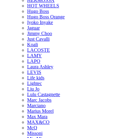
HERMOSSA
HOT WHEELS
Hugo Boss
Hugo Boss Orange
Iyoko Inyake
Jaguar
Jimmy Choo
Just Cavalli
Koali
LACOSTE
LAMY
LAPO
Laura Ashley
LEVIS
Life kids
Lightec
Liu Jo
Lulu Castagnette
Marc Jacobs
Marciano
Marius Morel
Max Mara
MAX&CO
McQ
Missoni