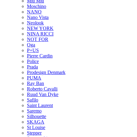
Miu Miu
Moschino
NANO
Nano Vista
Neolook
NEW YORK
NINA RICCI
NOT FOR
Oga
P+US
Pierre Cardin
Police
Prada
Prodesign Denmark
PUMA
Ray Ban
Roberto Cavalli
Ruud Van Dyke
Safilo
Saint Laurent
Saremo
Silhouette
SKAGA
St Louise
Stepper