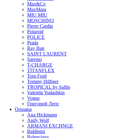
Max&Co
MaxMara
MIU MIU
MOSCHINO
Pierre Cardin
Polaroid
POLICE
Prada
Ray Ban
SAINT LAURENT
Saremo
T-CHARGE
TITANFLEX
Tom Ford
Tommy Hilfiger
TROPICAL by Safilo
Valentin Yudashkin
Vogue
Григорий Лепс
Оправы
Ana Hickmann
Andy Wolf
ARMANI EXCHNGE
Baldinini
Balenciaga