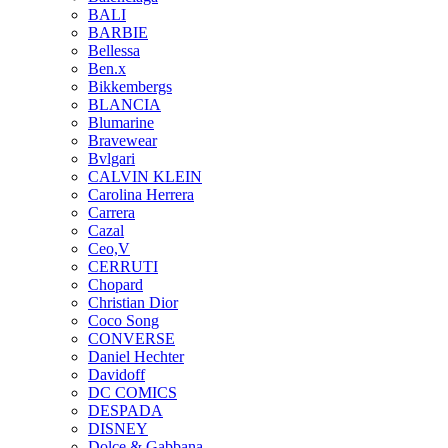
BALI
BARBIE
Bellessa
Ben.x
Bikkembergs
BLANCIA
Blumarine
Bravewear
Bvlgari
CALVIN KLEIN
Carolina Herrera
Carrera
Cazal
Ceo,V
CERRUTI
Chopard
Christian Dior
Coco Song
CONVERSE
Daniel Hechter
Davidoff
DC COMICS
DESPADA
DISNEY
Dolce & Gabbana