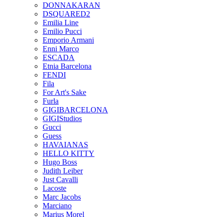
DONNAKARAN
DSQUARED2
Emilia Line
Emilio Pucci
Emporio Armani
Enni Marco
ESCADA
Etnia Barcelona
FENDI
Fila
For Art's Sake
Furla
GIGIBARCELONA
GIGIStudios
Gucci
Guess
HAVAIANAS
HELLO KITTY
Hugo Boss
Judith Leiber
Just Cavalli
Lacoste
Marc Jacobs
Marciano
Marius Morel