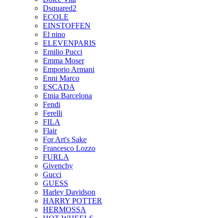
Dsquared2
ECOLE
EINSTOFFEN
El nino
ELEVENPARIS
Emilio Pucci
Emma Moser
Emporio Armani
Enni Marco
ESCADA
Etnia Barcelona
Fendi
Ferelli
FILA
Flair
For Art's Sake
Francesco Lozzo
FURLA
Givenchy
Gucci
GUESS
Harley Davidson
HARRY POTTER
HERMOSSA