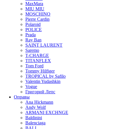
MaxMara
MIU MIU
MOSCHINO
Pierre Cardin
Polaroid
POLICE
Prada
Ray Ban
SAINT LAURENT
Saremo
T-CHARGE
TITANFLEX
Tom Ford
Tommy Hilfiger
TROPICAL by Safilo
Valentin Yudashkin
Vogue
Григорий Лепс
Оправы
Ana Hickmann
Andy Wolf
ARMANI EXCHNGE
Baldinini
Balenciaga
BALI