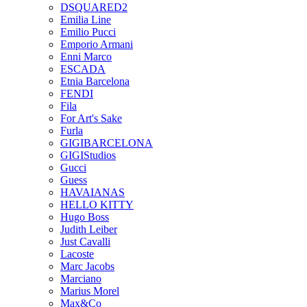
DSQUARED2
Emilia Line
Emilio Pucci
Emporio Armani
Enni Marco
ESCADA
Etnia Barcelona
FENDI
Fila
For Art's Sake
Furla
GIGIBARCELONA
GIGIStudios
Gucci
Guess
HAVAIANAS
HELLO KITTY
Hugo Boss
Judith Leiber
Just Cavalli
Lacoste
Marc Jacobs
Marciano
Marius Morel
Max&Co