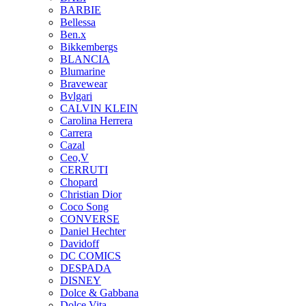
BARBIE
Bellessa
Ben.x
Bikkembergs
BLANCIA
Blumarine
Bravewear
Bvlgari
CALVIN KLEIN
Carolina Herrera
Carrera
Cazal
Ceo,V
CERRUTI
Chopard
Christian Dior
Coco Song
CONVERSE
Daniel Hechter
Davidoff
DC COMICS
DESPADA
DISNEY
Dolce & Gabbana
Dolce Vita