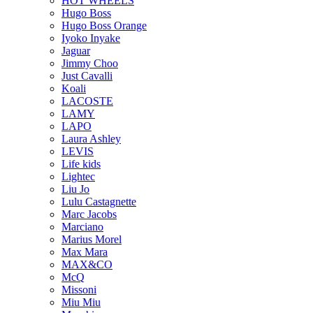
HOT WHEELS
Hugo Boss
Hugo Boss Orange
Iyoko Inyake
Jaguar
Jimmy Choo
Just Cavalli
Koali
LACOSTE
LAMY
LAPO
Laura Ashley
LEVIS
Life kids
Lightec
Liu Jo
Lulu Castagnette
Marc Jacobs
Marciano
Marius Morel
Max Mara
MAX&CO
McQ
Missoni
Miu Miu