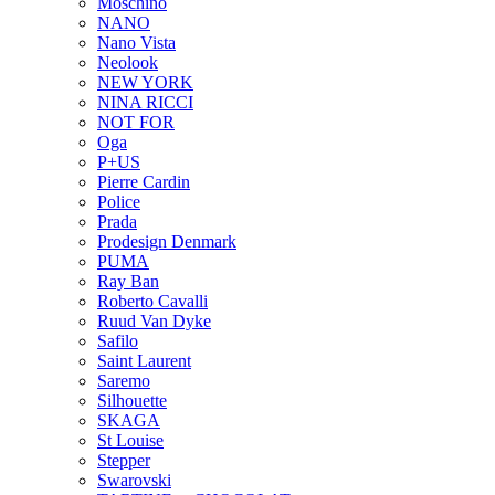
Moschino
NANO
Nano Vista
Neolook
NEW YORK
NINA RICCI
NOT FOR
Oga
P+US
Pierre Cardin
Police
Prada
Prodesign Denmark
PUMA
Ray Ban
Roberto Cavalli
Ruud Van Dyke
Safilo
Saint Laurent
Saremo
Silhouette
SKAGA
St Louise
Stepper
Swarovski