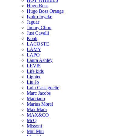
HOT WHEELS
Hugo Boss
Hugo Boss Orange
Iyoko Inyake
Jaguar
Jimmy Choo
Just Cavalli
Koali
LACOSTE
LAMY
LAPO
Laura Ashley
LEVIS
Life kids
Lightec
Liu Jo
Lulu Castagnette
Marc Jacobs
Marciano
Marius Morel
Max Mara
MAX&CO
McQ
Missoni
Miu Miu