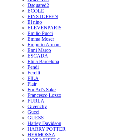
Dsquared2
ECOLE
EINSTOFFEN
El nino
ELEVENPARIS
Emilio Pucci
Emma Moser
Emporio Armani
Enni Marco
ESCADA
Etnia Barcelona
Fendi
Ferelli
FILA
Flair
For Art's Sake
Francesco Lozzo
FURLA
Givenchy
Gucci
GUESS
Harley Davidson
HARRY POTTER
HERMOSSA