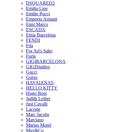
DSQUARED2
Emilia Line
Emilio Pucci
Emporio Armani
Enni Marco
ESCADA
Etnia Barcelona
FENDI
Fila
For Art's Sake
Furla
GIGIBARCELONA
GIGIStudios
Gucci
Guess
HAVAIANAS
HELLO KITTY
Hugo Boss
Judith Leiber
Just Cavalli
Lacoste
Marc Jacobs
Marciano
Marius Morel
Max&Co