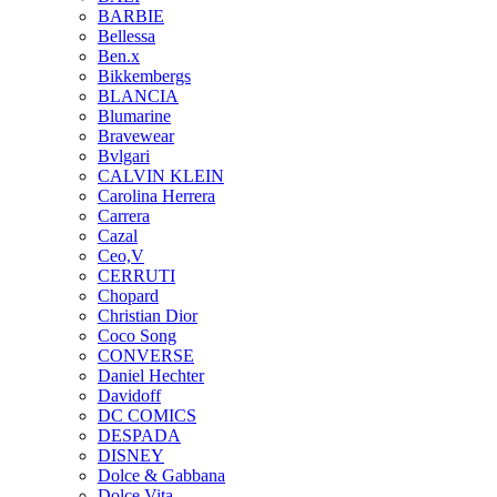
BARBIE
Bellessa
Ben.x
Bikkembergs
BLANCIA
Blumarine
Bravewear
Bvlgari
CALVIN KLEIN
Carolina Herrera
Carrera
Cazal
Ceo,V
CERRUTI
Chopard
Christian Dior
Coco Song
CONVERSE
Daniel Hechter
Davidoff
DC COMICS
DESPADA
DISNEY
Dolce & Gabbana
Dolce Vita