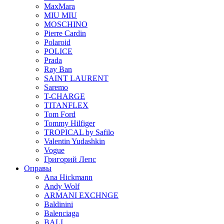
MaxMara
MIU MIU
MOSCHINO
Pierre Cardin
Polaroid
POLICE
Prada
Ray Ban
SAINT LAURENT
Saremo
T-CHARGE
TITANFLEX
Tom Ford
Tommy Hilfiger
TROPICAL by Safilo
Valentin Yudashkin
Vogue
Григорий Лепс
Оправы
Ana Hickmann
Andy Wolf
ARMANI EXCHNGE
Baldinini
Balenciaga
BALI