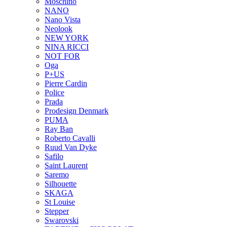
Moschino
NANO
Nano Vista
Neolook
NEW YORK
NINA RICCI
NOT FOR
Oga
P+US
Pierre Cardin
Police
Prada
Prodesign Denmark
PUMA
Ray Ban
Roberto Cavalli
Ruud Van Dyke
Safilo
Saint Laurent
Saremo
Silhouette
SKAGA
St Louise
Stepper
Swarovski