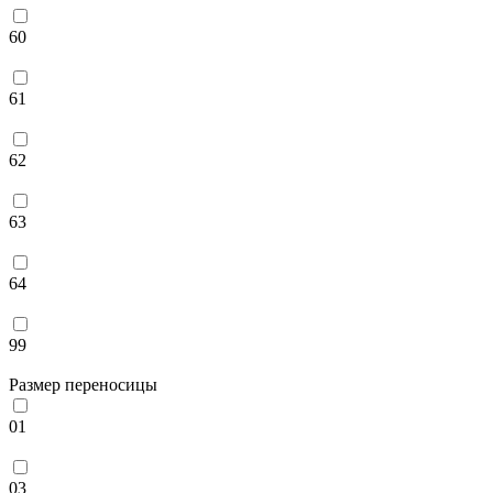
60
61
62
63
64
99
Размер переносицы
01
03