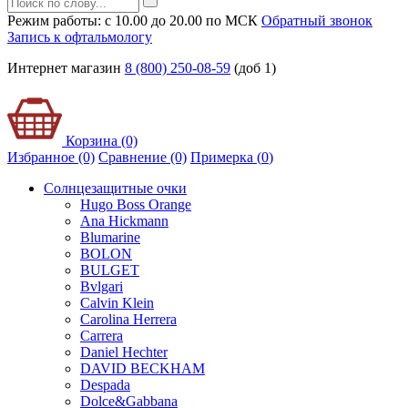
Режим работы: с 10.00 до 20.00 по МСК
Обратный звонок
Запись к офтальмологу
Интернет магазин
8 (800) 250-08-59
(доб 1)
Корзина (0)
Избранное (0)
Сравнение (0)
Примерка (
0
)
Солнцезащитные очки
Hugo Boss Orange
Ana Hickmann
Blumarine
BOLON
BULGET
Bvlgari
Calvin Klein
Carolina Herrera
Carrera
Daniel Hechter
DAVID BECKHAM
Despada
Dolce&Gabbana