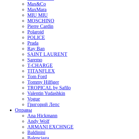
Max&Co
MaxMara
MIU MIU
MOSCHINO
Pierre Cardin
Polaroid
POLICE
Prada
Ray Ban
SAINT LAURENT
Saremo
T-CHARGE
TITANFLEX
Tom Ford
Tommy Hilfiger
TROPICAL by Safilo
Valentin Yudashkin
Vogue
Григорий Лепс
Оправы
Ana Hickmann
Andy Wolf
ARMANI EXCHNGE
Baldinini
Balenciaga