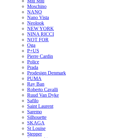
Miu Miu
Moschino
NANO
Nano Vista
Neolook
NEW YORK
NINA RICCI
NOT FOR
Oga
P+US
Pierre Cardin
Police
Prada
Prodesign Denmark
PUMA
Ray Ban
Roberto Cavalli
Ruud Van Dyke
Safilo
Saint Laurent
Saremo
Silhouette
SKAGA
St Louise
Stepper