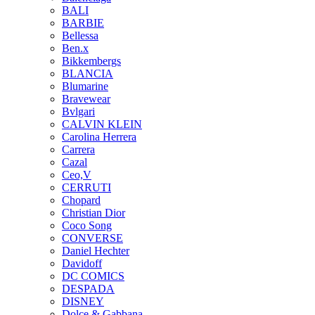
BALI
BARBIE
Bellessa
Ben.x
Bikkembergs
BLANCIA
Blumarine
Bravewear
Bvlgari
CALVIN KLEIN
Carolina Herrera
Carrera
Cazal
Ceo,V
CERRUTI
Chopard
Christian Dior
Coco Song
CONVERSE
Daniel Hechter
Davidoff
DC COMICS
DESPADA
DISNEY
Dolce & Gabbana