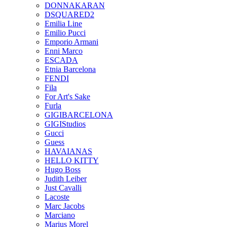
DONNAKARAN
DSQUARED2
Emilia Line
Emilio Pucci
Emporio Armani
Enni Marco
ESCADA
Etnia Barcelona
FENDI
Fila
For Art's Sake
Furla
GIGIBARCELONA
GIGIStudios
Gucci
Guess
HAVAIANAS
HELLO KITTY
Hugo Boss
Judith Leiber
Just Cavalli
Lacoste
Marc Jacobs
Marciano
Marius Morel