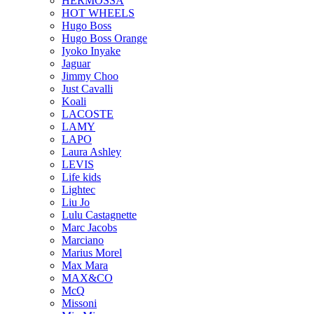
HERMOSSA
HOT WHEELS
Hugo Boss
Hugo Boss Orange
Iyoko Inyake
Jaguar
Jimmy Choo
Just Cavalli
Koali
LACOSTE
LAMY
LAPO
Laura Ashley
LEVIS
Life kids
Lightec
Liu Jo
Lulu Castagnette
Marc Jacobs
Marciano
Marius Morel
Max Mara
MAX&CO
McQ
Missoni