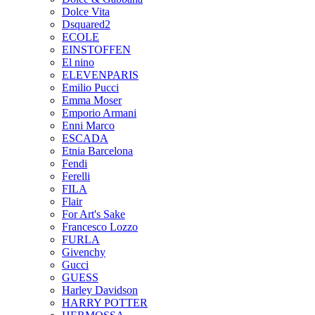
Dolce Vita
Dsquared2
ECOLE
EINSTOFFEN
El nino
ELEVENPARIS
Emilio Pucci
Emma Moser
Emporio Armani
Enni Marco
ESCADA
Etnia Barcelona
Fendi
Ferelli
FILA
Flair
For Art's Sake
Francesco Lozzo
FURLA
Givenchy
Gucci
GUESS
Harley Davidson
HARRY POTTER