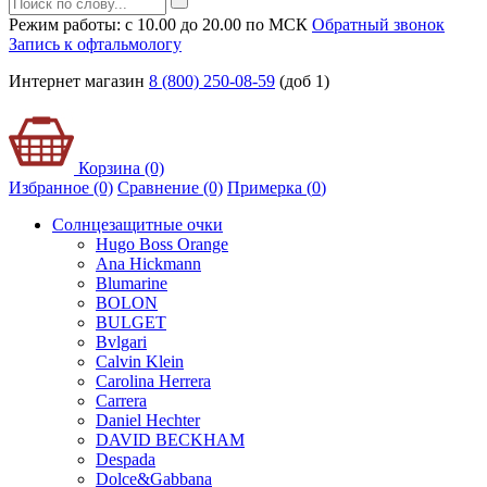
Режим работы: с 10.00 до 20.00 по МСК
Обратный звонок
Запись к офтальмологу
Интернет магазин
8 (800) 250-08-59
(доб 1)
Корзина (0)
Избранное (0)
Сравнение (0)
Примерка (
0
)
Солнцезащитные очки
Hugo Boss Orange
Ana Hickmann
Blumarine
BOLON
BULGET
Bvlgari
Calvin Klein
Carolina Herrera
Carrera
Daniel Hechter
DAVID BECKHAM
Despada
Dolce&Gabbana