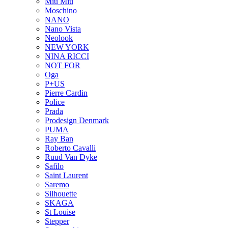
Miu Miu
Moschino
NANO
Nano Vista
Neolook
NEW YORK
NINA RICCI
NOT FOR
Oga
P+US
Pierre Cardin
Police
Prada
Prodesign Denmark
PUMA
Ray Ban
Roberto Cavalli
Ruud Van Dyke
Safilo
Saint Laurent
Saremo
Silhouette
SKAGA
St Louise
Stepper