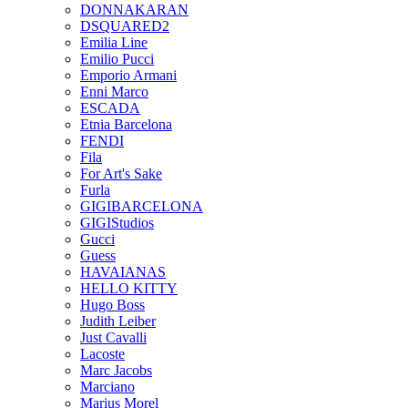
DONNAKARAN
DSQUARED2
Emilia Line
Emilio Pucci
Emporio Armani
Enni Marco
ESCADA
Etnia Barcelona
FENDI
Fila
For Art's Sake
Furla
GIGIBARCELONA
GIGIStudios
Gucci
Guess
HAVAIANAS
HELLO KITTY
Hugo Boss
Judith Leiber
Just Cavalli
Lacoste
Marc Jacobs
Marciano
Marius Morel