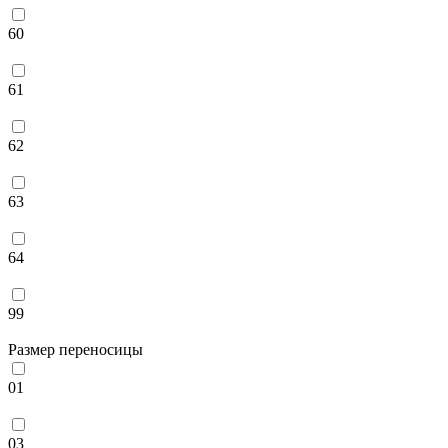
60
61
62
63
64
99
Размер переносицы
01
03