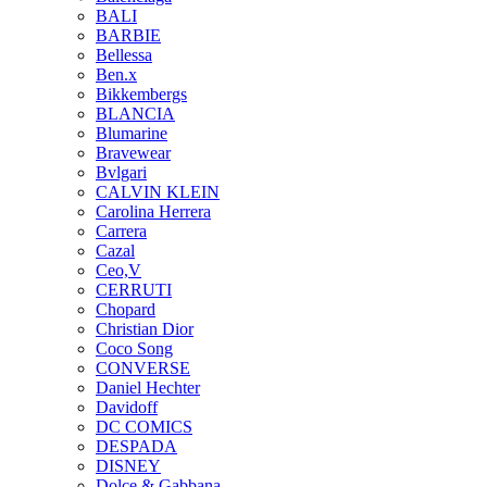
BALI
BARBIE
Bellessa
Ben.x
Bikkembergs
BLANCIA
Blumarine
Bravewear
Bvlgari
CALVIN KLEIN
Carolina Herrera
Carrera
Cazal
Ceo,V
CERRUTI
Chopard
Christian Dior
Coco Song
CONVERSE
Daniel Hechter
Davidoff
DC COMICS
DESPADA
DISNEY
Dolce & Gabbana