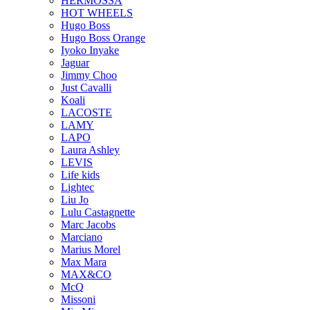
HERMOSSA
HOT WHEELS
Hugo Boss
Hugo Boss Orange
Iyoko Inyake
Jaguar
Jimmy Choo
Just Cavalli
Koali
LACOSTE
LAMY
LAPO
Laura Ashley
LEVIS
Life kids
Lightec
Liu Jo
Lulu Castagnette
Marc Jacobs
Marciano
Marius Morel
Max Mara
MAX&CO
McQ
Missoni