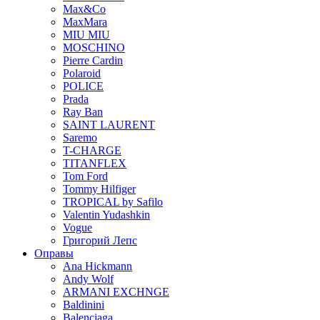
Max&Co
MaxMara
MIU MIU
MOSCHINO
Pierre Cardin
Polaroid
POLICE
Prada
Ray Ban
SAINT LAURENT
Saremo
T-CHARGE
TITANFLEX
Tom Ford
Tommy Hilfiger
TROPICAL by Safilo
Valentin Yudashkin
Vogue
Григорий Лепс
Оправы
Ana Hickmann
Andy Wolf
ARMANI EXCHNGE
Baldinini
Balenciaga