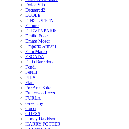
Dolce Vita
Dsquared2
ECOLE
EINSTOFFEN
El nino
ELEVENPARIS
Emilio Pucci
Emma Moser
Emporio Armani
Enni Marco
ESCADA
Etnia Barcelona
Fendi
Ferelli
FILA
Flair
For Art's Sake
Francesco Lozzo
FURLA
Givenchy
Gucci
GUESS
Harley Davidson
HARRY POTTER