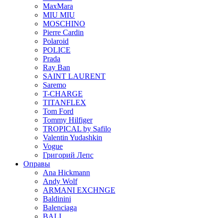
MaxMara
MIU MIU
MOSCHINO
Pierre Cardin
Polaroid
POLICE
Prada
Ray Ban
SAINT LAURENT
Saremo
T-CHARGE
TITANFLEX
Tom Ford
Tommy Hilfiger
TROPICAL by Safilo
Valentin Yudashkin
Vogue
Григорий Лепс
Оправы
Ana Hickmann
Andy Wolf
ARMANI EXCHNGE
Baldinini
Balenciaga
BALI