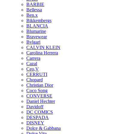
BARBIE
Bellessa
Ben.x
Bikkembergs
BLANCIA
Blumarine
Bravewear
Bvlgari
CALVIN KLEIN
Carolina Herrera
Carrera
Cazal
Ceo,V
CERRUTI
Chopard
Christian Dior
Coco Song
CONVERSE
Daniel Hechter
Davidoff
DC COMICS
DESPADA
DISNEY
Dolce & Gabbana
Dolce Vita