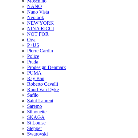
Moschino
NANO
Nano Vista
Neolook
NEW YORK
NINA RICCI
NOT FOR
Oga
P+US
Pierre Cardin
Police
Prada
Prodesign Denmark
PUMA
Ray Ban
Roberto Cavalli
Ruud Van Dyke
Safilo
Saint Laurent
Saremo
Silhouette
SKAGA
St Louise
Stepper
Swarovski