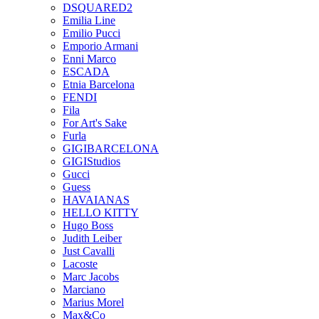
DSQUARED2
Emilia Line
Emilio Pucci
Emporio Armani
Enni Marco
ESCADA
Etnia Barcelona
FENDI
Fila
For Art's Sake
Furla
GIGIBARCELONA
GIGIStudios
Gucci
Guess
HAVAIANAS
HELLO KITTY
Hugo Boss
Judith Leiber
Just Cavalli
Lacoste
Marc Jacobs
Marciano
Marius Morel
Max&Co