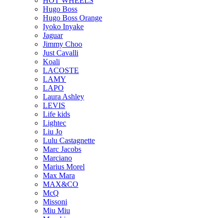
HOT WHEELS
Hugo Boss
Hugo Boss Orange
Iyoko Inyake
Jaguar
Jimmy Choo
Just Cavalli
Koali
LACOSTE
LAMY
LAPO
Laura Ashley
LEVIS
Life kids
Lightec
Liu Jo
Lulu Castagnette
Marc Jacobs
Marciano
Marius Morel
Max Mara
MAX&CO
McQ
Missoni
Miu Miu