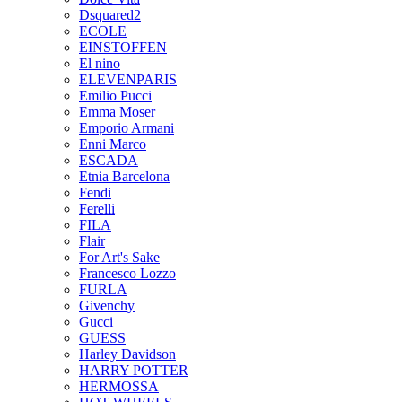
Dsquared2
ECOLE
EINSTOFFEN
El nino
ELEVENPARIS
Emilio Pucci
Emma Moser
Emporio Armani
Enni Marco
ESCADA
Etnia Barcelona
Fendi
Ferelli
FILA
Flair
For Art's Sake
Francesco Lozzo
FURLA
Givenchy
Gucci
GUESS
Harley Davidson
HARRY POTTER
HERMOSSA