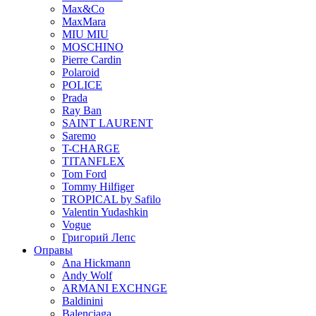
Max&Co
MaxMara
MIU MIU
MOSCHINO
Pierre Cardin
Polaroid
POLICE
Prada
Ray Ban
SAINT LAURENT
Saremo
T-CHARGE
TITANFLEX
Tom Ford
Tommy Hilfiger
TROPICAL by Safilo
Valentin Yudashkin
Vogue
Григорий Лепс
Оправы
Ana Hickmann
Andy Wolf
ARMANI EXCHNGE
Baldinini
Balenciaga