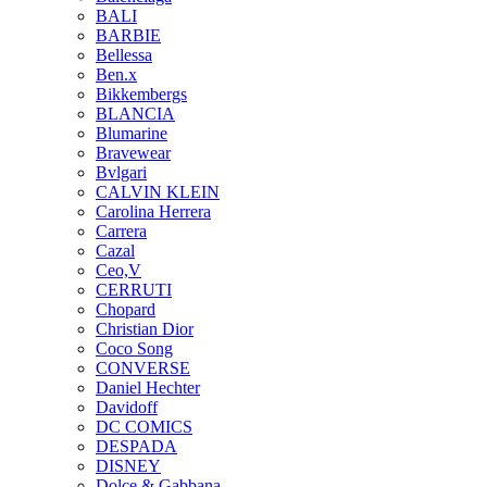
BALI
BARBIE
Bellessa
Ben.x
Bikkembergs
BLANCIA
Blumarine
Bravewear
Bvlgari
CALVIN KLEIN
Carolina Herrera
Carrera
Cazal
Ceo,V
CERRUTI
Chopard
Christian Dior
Coco Song
CONVERSE
Daniel Hechter
Davidoff
DC COMICS
DESPADA
DISNEY
Dolce & Gabbana