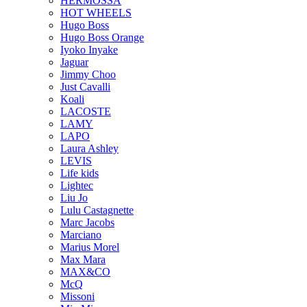
HERMOSSA
HOT WHEELS
Hugo Boss
Hugo Boss Orange
Iyoko Inyake
Jaguar
Jimmy Choo
Just Cavalli
Koali
LACOSTE
LAMY
LAPO
Laura Ashley
LEVIS
Life kids
Lightec
Liu Jo
Lulu Castagnette
Marc Jacobs
Marciano
Marius Morel
Max Mara
MAX&CO
McQ
Missoni