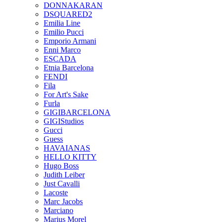
DONNAKARAN
DSQUARED2
Emilia Line
Emilio Pucci
Emporio Armani
Enni Marco
ESCADA
Etnia Barcelona
FENDI
Fila
For Art's Sake
Furla
GIGIBARCELONA
GIGIStudios
Gucci
Guess
HAVAIANAS
HELLO KITTY
Hugo Boss
Judith Leiber
Just Cavalli
Lacoste
Marc Jacobs
Marciano
Marius Morel