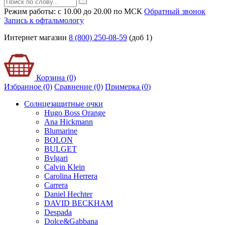
Режим работы: с 10.00 до 20.00 по МСК
Обратный звонок
Запись к офтальмологу
Интернет магазин
8 (800) 250-08-59
(доб 1)
Корзина (0)
Избранное (0)
Сравнение (0)
Примерка (
0
)
Солнцезащитные очки
Hugo Boss Orange
Ana Hickmann
Blumarine
BOLON
BULGET
Bvlgari
Calvin Klein
Carolina Herrera
Carrera
Daniel Hechter
DAVID BECKHAM
Despada
Dolce&Gabbana