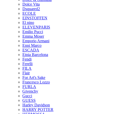
Dolce Vita
Dsquared2
ECOLE
EINSTOFFEN
El nino
ELEVENPARIS
Emilio Pucci
Emma Moser
Emporio Armani
Enni Marco
ESCADA
Etnia Barcelona
Fendi
Ferelli
FILA
Flair
For Art's Sake
Francesco Lozzo
FURLA
Givenchy
Gucci
GUESS
Harley Davidson
HARRY POTTER