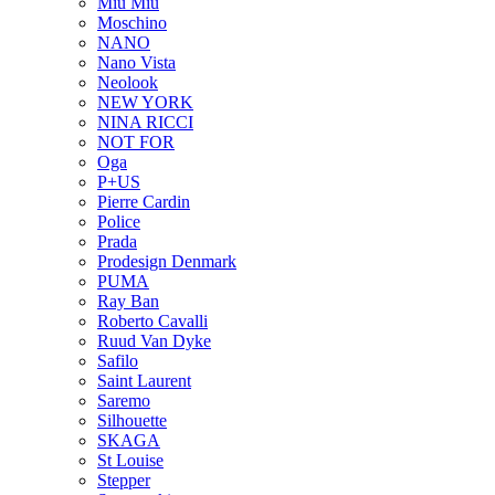
Miu Miu
Moschino
NANO
Nano Vista
Neolook
NEW YORK
NINA RICCI
NOT FOR
Oga
P+US
Pierre Cardin
Police
Prada
Prodesign Denmark
PUMA
Ray Ban
Roberto Cavalli
Ruud Van Dyke
Safilo
Saint Laurent
Saremo
Silhouette
SKAGA
St Louise
Stepper