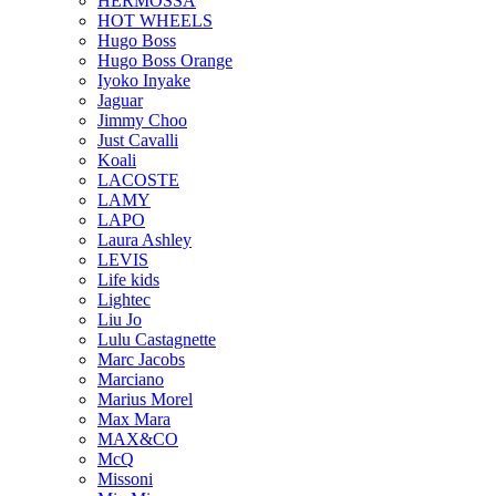
HERMOSSA
HOT WHEELS
Hugo Boss
Hugo Boss Orange
Iyoko Inyake
Jaguar
Jimmy Choo
Just Cavalli
Koali
LACOSTE
LAMY
LAPO
Laura Ashley
LEVIS
Life kids
Lightec
Liu Jo
Lulu Castagnette
Marc Jacobs
Marciano
Marius Morel
Max Mara
MAX&CO
McQ
Missoni