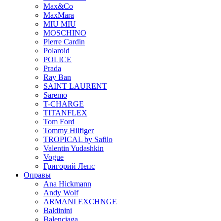
Max&Co
MaxMara
MIU MIU
MOSCHINO
Pierre Cardin
Polaroid
POLICE
Prada
Ray Ban
SAINT LAURENT
Saremo
T-CHARGE
TITANFLEX
Tom Ford
Tommy Hilfiger
TROPICAL by Safilo
Valentin Yudashkin
Vogue
Григорий Лепс
Оправы
Ana Hickmann
Andy Wolf
ARMANI EXCHNGE
Baldinini
Balenciaga