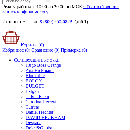
Режим работы: с 10.00 до 20.00 по МСК
Обратный звонок
Запись к офтальмологу
Интернет магазин
8 (800) 250-08-59
(доб 1)
Корзина (0)
Избранное (0)
Сравнение (0)
Примерка (
0
)
Солнцезащитные очки
Hugo Boss Orange
Ana Hickmann
Blumarine
BOLON
BULGET
Bvlgari
Calvin Klein
Carolina Herrera
Carrera
Daniel Hechter
DAVID BECKHAM
Despada
Dolce&Gabbana