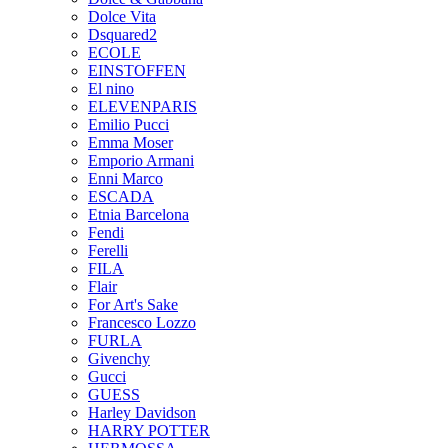
Dolce Vita
Dsquared2
ECOLE
EINSTOFFEN
El nino
ELEVENPARIS
Emilio Pucci
Emma Moser
Emporio Armani
Enni Marco
ESCADA
Etnia Barcelona
Fendi
Ferelli
FILA
Flair
For Art's Sake
Francesco Lozzo
FURLA
Givenchy
Gucci
GUESS
Harley Davidson
HARRY POTTER