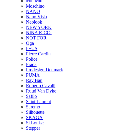
Miu Miu
Moschino
NANO
Nano Vista
Neolook
NEW YORK
NINA RICCI
NOT FOR
Oga
P+US
Pierre Cardin
Police
Prada
Prodesign Denmark
PUMA
Ray Ban
Roberto Cavalli
Ruud Van Dyke
Safilo
Saint Laurent
Saremo
Silhouette
SKAGA
St Louise
Stepper