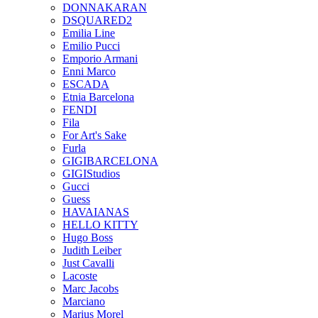
DONNAKARAN
DSQUARED2
Emilia Line
Emilio Pucci
Emporio Armani
Enni Marco
ESCADA
Etnia Barcelona
FENDI
Fila
For Art's Sake
Furla
GIGIBARCELONA
GIGIStudios
Gucci
Guess
HAVAIANAS
HELLO KITTY
Hugo Boss
Judith Leiber
Just Cavalli
Lacoste
Marc Jacobs
Marciano
Marius Morel