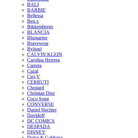
BALI
BARBIE
Bellessa
Ben.x
Bikkembergs
BLANCIA
Blumarine
Bravewear
Bvlgari
CALVIN KLEIN
Carolina Herrera
Carrera
Cazal
Ceo,V
CERRUTI
Chopard
Christian Dior
Coco Song
CONVERSE
Daniel Hechter
Davidoff
DC COMICS
DESPADA
DISNEY
Dolce & Gabbana