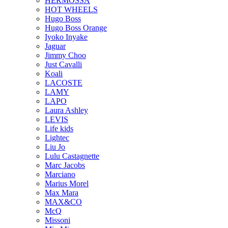
HERMOSSA
HOT WHEELS
Hugo Boss
Hugo Boss Orange
Iyoko Inyake
Jaguar
Jimmy Choo
Just Cavalli
Koali
LACOSTE
LAMY
LAPO
Laura Ashley
LEVIS
Life kids
Lightec
Liu Jo
Lulu Castagnette
Marc Jacobs
Marciano
Marius Morel
Max Mara
MAX&CO
McQ
Missoni