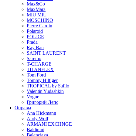
Max&Co
MaxMara
MIU MIU
MOSCHINO
Pierre Cardin
Polaroid
POLICE
Prada
Ray Ban
SAINT LAURENT
Saremo
T-CHARGE
TITANFLEX
Tom Ford
Tommy Hilfiger
TROPICAL by Safilo
Valentin Yudashkin
Vogue
Григорий Лепс
Оправы
Ana Hickmann
Andy Wolf
ARMANI EXCHNGE
Baldinini
Balenciaga