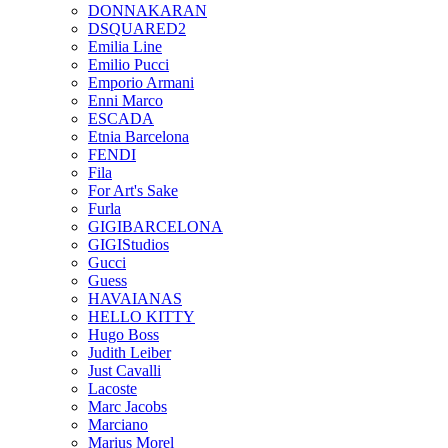
DONNAKARAN
DSQUARED2
Emilia Line
Emilio Pucci
Emporio Armani
Enni Marco
ESCADA
Etnia Barcelona
FENDI
Fila
For Art's Sake
Furla
GIGIBARCELONA
GIGIStudios
Gucci
Guess
HAVAIANAS
HELLO KITTY
Hugo Boss
Judith Leiber
Just Cavalli
Lacoste
Marc Jacobs
Marciano
Marius Morel