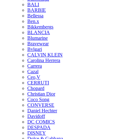
BALI
BARBIE
Bellessa
Ben.x
Bikkembergs
BLANCIA
Blumarine
Bravewear
Bvlgari
CALVIN KLEIN
Carolina Herrera
Carrera
Cazal
Ceo,V
CERRUTI
Chopard
Christian Dior
Coco Song
CONVERSE
Daniel Hechter
Davidoff
DC COMICS
DESPADA
DISNEY
Dolce & Gabbana