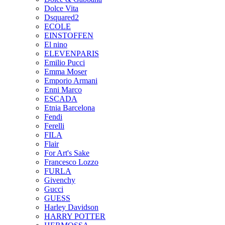
Dolce Vita
Dsquared2
ECOLE
EINSTOFFEN
El nino
ELEVENPARIS
Emilio Pucci
Emma Moser
Emporio Armani
Enni Marco
ESCADA
Etnia Barcelona
Fendi
Ferelli
FILA
Flair
For Art's Sake
Francesco Lozzo
FURLA
Givenchy
Gucci
GUESS
Harley Davidson
HARRY POTTER