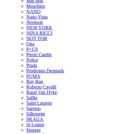
Miu Miu
Moschino
NANO
Nano Vista
Neolook
NEW YORK
NINA RICCI
NOT FOR
Oga
P+US
Pierre Cardin
Police
Prada
Prodesign Denmark
PUMA
Ray Ban
Roberto Cavalli
Ruud Van Dyke
Safilo
Saint Laurent
Saremo
Silhouette
SKAGA
St Louise
Stepper