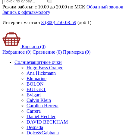
Режим работы: с 10.00 до 20.00 по МСК
Обратный звонок
Запись к офтальмологу
Интернет магазин
8 (800) 250-08-59
(доб 1)
Корзина (0)
Избранное (0)
Сравнение (0)
Примерка (
0
)
Солнцезащитные очки
Hugo Boss Orange
Ana Hickmann
Blumarine
BOLON
BULGET
Bvlgari
Calvin Klein
Carolina Herrera
Carrera
Daniel Hechter
DAVID BECKHAM
Despada
Dolce&Gabbana