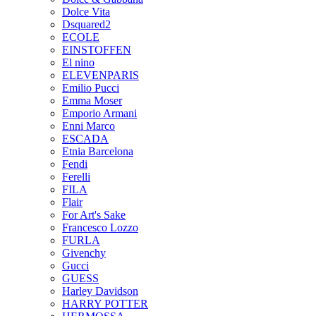
Dolce Vita
Dsquared2
ECOLE
EINSTOFFEN
El nino
ELEVENPARIS
Emilio Pucci
Emma Moser
Emporio Armani
Enni Marco
ESCADA
Etnia Barcelona
Fendi
Ferelli
FILA
Flair
For Art's Sake
Francesco Lozzo
FURLA
Givenchy
Gucci
GUESS
Harley Davidson
HARRY POTTER