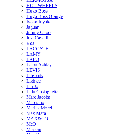
HERMOSSA
HOT WHEELS
Hugo Boss
Hugo Boss Orange
Iyoko Inyake
Jaguar
Jimmy Choo
Just Cavalli
Koali
LACOSTE
LAMY
LAPO
Laura Ashley
LEVIS
Life kids
Lightec
Liu Jo
Lulu Castagnette
Marc Jacobs
Marciano
Marius Morel
Max Mara
MAX&CO
McQ
Missoni