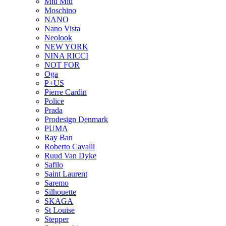
Miu Miu
Moschino
NANO
Nano Vista
Neolook
NEW YORK
NINA RICCI
NOT FOR
Oga
P+US
Pierre Cardin
Police
Prada
Prodesign Denmark
PUMA
Ray Ban
Roberto Cavalli
Ruud Van Dyke
Safilo
Saint Laurent
Saremo
Silhouette
SKAGA
St Louise
Stepper