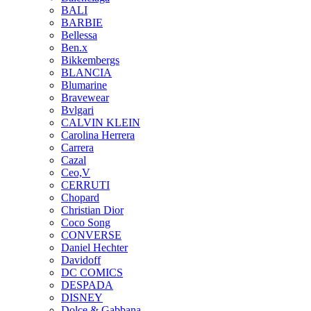
BALI
BARBIE
Bellessa
Ben.x
Bikkembergs
BLANCIA
Blumarine
Bravewear
Bvlgari
CALVIN KLEIN
Carolina Herrera
Carrera
Cazal
Ceo,V
CERRUTI
Chopard
Christian Dior
Coco Song
CONVERSE
Daniel Hechter
Davidoff
DC COMICS
DESPADA
DISNEY
Dolce & Gabbana