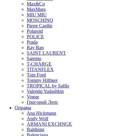
Max&Co
MaxMara
MIU MIU
MOSCHINO
Pierre Cardin
Polaroid
POLICE
Prada
Ray Ban
SAINT LAURENT
Saremo
T-CHARGE
TITANFLEX
Tom Ford
Tommy Hilfiger
TROPICAL by Safilo
Valentin Yudashkin
Vogue
Григорий Лепс
Оправы
Ana Hickmann
Andy Wolf
ARMANI EXCHNGE
Baldinini
Balenciaga