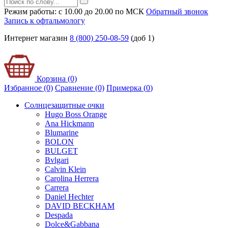
Режим работы: с 10.00 до 20.00 по МСК
Обратный звонок
Запись к офтальмологу
Интернет магазин
8 (800) 250-08-59
(доб 1)
Корзина (0)
Избранное (0)
Сравнение (0)
Примерка (
0
)
Солнцезащитные очки
Hugo Boss Orange
Ana Hickmann
Blumarine
BOLON
BULGET
Bvlgari
Calvin Klein
Carolina Herrera
Carrera
Daniel Hechter
DAVID BECKHAM
Despada
Dolce&Gabbana