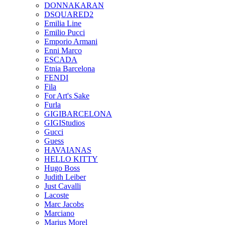
DONNAKARAN
DSQUARED2
Emilia Line
Emilio Pucci
Emporio Armani
Enni Marco
ESCADA
Etnia Barcelona
FENDI
Fila
For Art's Sake
Furla
GIGIBARCELONA
GIGIStudios
Gucci
Guess
HAVAIANAS
HELLO KITTY
Hugo Boss
Judith Leiber
Just Cavalli
Lacoste
Marc Jacobs
Marciano
Marius Morel