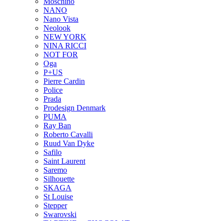
Moschino
NANO
Nano Vista
Neolook
NEW YORK
NINA RICCI
NOT FOR
Oga
P+US
Pierre Cardin
Police
Prada
Prodesign Denmark
PUMA
Ray Ban
Roberto Cavalli
Ruud Van Dyke
Safilo
Saint Laurent
Saremo
Silhouette
SKAGA
St Louise
Stepper
Swarovski