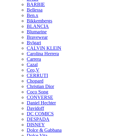
BARBIE
Bellessa
Ben.x
Bikkembergs
BLANCIA
Blumarine
Bravewear
Bvlgari
CALVIN KLEIN
Carolina Herrera
Carrera
Cazal
Ceo,V
CERRUTI
Chopard
Christian Dior
Coco Song
CONVERSE
Daniel Hechter
Davidoff
DC COMICS
DESPADA
DISNEY
Dolce & Gabbana
Dolce Vita