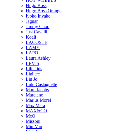
HOT WHEELS
Hugo Boss
Hugo Boss Orange
Iyoko Inyake
Jaguar
Jimmy Choo
Just Cavalli
Koali
LACOSTE
LAMY
LAPO
Laura Ashley
LEVIS
Life kids
Lightec
Liu Jo
Lulu Castagnette
Marc Jacobs
Marciano
Marius Morel
Max Mara
MAX&CO
McQ
Missoni
Miu Miu