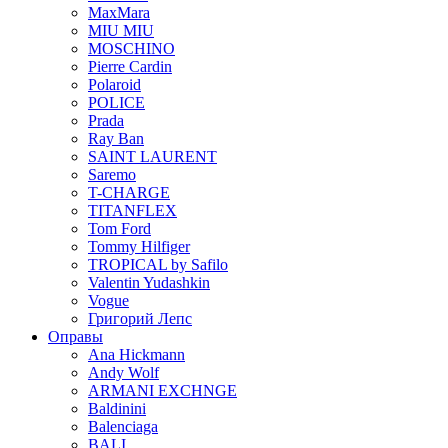
MaxMara
MIU MIU
MOSCHINO
Pierre Cardin
Polaroid
POLICE
Prada
Ray Ban
SAINT LAURENT
Saremo
T-CHARGE
TITANFLEX
Tom Ford
Tommy Hilfiger
TROPICAL by Safilo
Valentin Yudashkin
Vogue
Григорий Лепс
Оправы
Ana Hickmann
Andy Wolf
ARMANI EXCHNGE
Baldinini
Balenciaga
BALI