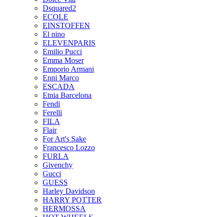
Dsquared2
ECOLE
EINSTOFFEN
El nino
ELEVENPARIS
Emilio Pucci
Emma Moser
Emporio Armani
Enni Marco
ESCADA
Etnia Barcelona
Fendi
Ferelli
FILA
Flair
For Art's Sake
Francesco Lozzo
FURLA
Givenchy
Gucci
GUESS
Harley Davidson
HARRY POTTER
HERMOSSA