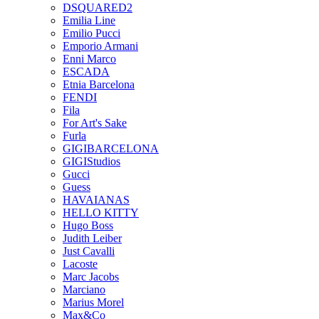
DSQUARED2
Emilia Line
Emilio Pucci
Emporio Armani
Enni Marco
ESCADA
Etnia Barcelona
FENDI
Fila
For Art's Sake
Furla
GIGIBARCELONA
GIGIStudios
Gucci
Guess
HAVAIANAS
HELLO KITTY
Hugo Boss
Judith Leiber
Just Cavalli
Lacoste
Marc Jacobs
Marciano
Marius Morel
Max&Co