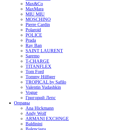
Max&Co
MaxMara
MIU MIU
MOSCHINO
Pierre Cardin
Polaroid
POLICE
Prada
Ray Ban
SAINT LAURENT
Saremo
T-CHARGE
TITANFLEX
Tom Ford
Tommy Hilfiger
TROPICAL by Safilo
Valentin Yudashkin
Vogue
Григорий Лепс
Оправы
Ana Hickmann
Andy Wolf
ARMANI EXCHNGE
Baldinini
Balenciaga