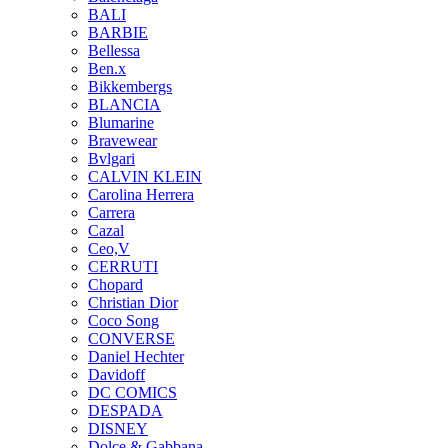
BALI
BARBIE
Bellessa
Ben.x
Bikkembergs
BLANCIA
Blumarine
Bravewear
Bvlgari
CALVIN KLEIN
Carolina Herrera
Carrera
Cazal
Ceo,V
CERRUTI
Chopard
Christian Dior
Coco Song
CONVERSE
Daniel Hechter
Davidoff
DC COMICS
DESPADA
DISNEY
Dolce & Gabbana