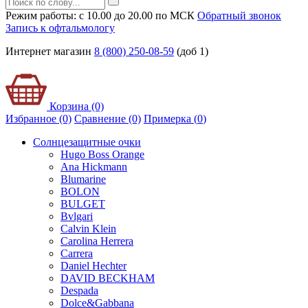
Режим работы: с 10.00 до 20.00 по МСК
Обратный звонок
Запись к офтальмологу
Интернет магазин
8 (800) 250-08-59
(доб 1)
Корзина (0)
Избранное (0)
Сравнение (0)
Примерка (
0
)
Солнцезащитные очки
Hugo Boss Orange
Ana Hickmann
Blumarine
BOLON
BULGET
Bvlgari
Calvin Klein
Carolina Herrera
Carrera
Daniel Hechter
DAVID BECKHAM
Despada
Dolce&Gabbana