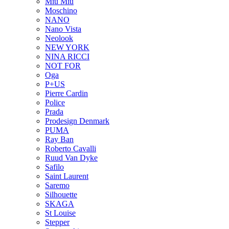
Miu Miu
Moschino
NANO
Nano Vista
Neolook
NEW YORK
NINA RICCI
NOT FOR
Oga
P+US
Pierre Cardin
Police
Prada
Prodesign Denmark
PUMA
Ray Ban
Roberto Cavalli
Ruud Van Dyke
Safilo
Saint Laurent
Saremo
Silhouette
SKAGA
St Louise
Stepper