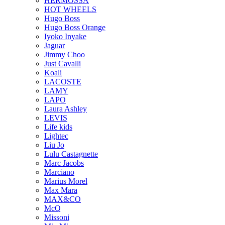
HERMOSSA
HOT WHEELS
Hugo Boss
Hugo Boss Orange
Iyoko Inyake
Jaguar
Jimmy Choo
Just Cavalli
Koali
LACOSTE
LAMY
LAPO
Laura Ashley
LEVIS
Life kids
Lightec
Liu Jo
Lulu Castagnette
Marc Jacobs
Marciano
Marius Morel
Max Mara
MAX&CO
McQ
Missoni