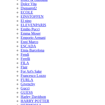
Dolce Vita
Dsquared2
ECOLE
EINSTOFFEN
El nino
ELEVENPARIS
Emilio Pucci
Emma Moser
Emporio Armani
Enni Marco
ESCADA
Etnia Barcelona
Fendi
Ferelli
FILA
Flair
For Art's Sake
Francesco Lozzo
FURLA
Givenchy
Gucci
GUESS
Harley Davidson
HARRY POTTER