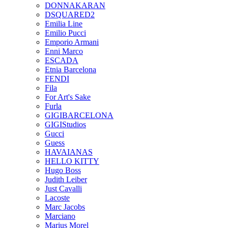
DONNAKARAN
DSQUARED2
Emilia Line
Emilio Pucci
Emporio Armani
Enni Marco
ESCADA
Etnia Barcelona
FENDI
Fila
For Art's Sake
Furla
GIGIBARCELONA
GIGIStudios
Gucci
Guess
HAVAIANAS
HELLO KITTY
Hugo Boss
Judith Leiber
Just Cavalli
Lacoste
Marc Jacobs
Marciano
Marius Morel