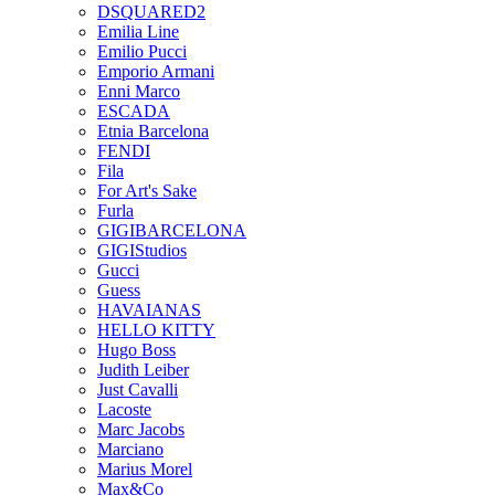
DSQUARED2
Emilia Line
Emilio Pucci
Emporio Armani
Enni Marco
ESCADA
Etnia Barcelona
FENDI
Fila
For Art's Sake
Furla
GIGIBARCELONA
GIGIStudios
Gucci
Guess
HAVAIANAS
HELLO KITTY
Hugo Boss
Judith Leiber
Just Cavalli
Lacoste
Marc Jacobs
Marciano
Marius Morel
Max&Co