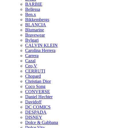
BARBIE
Bellessa
Ben.x
Bikkembergs
BLANCIA
Blumarine
Bravewear
Bvlgari
CALVIN KLEIN
Carolina Herrera
Carrera
Cazal
Ceo,V
CERRUTI
Chopard
Christian Dior
Coco Song
CONVERSE
Daniel Hechter
Davidoff
DC COMICS
DESPADA
DISNEY
Dolce & Gabbana
Dolce Vita