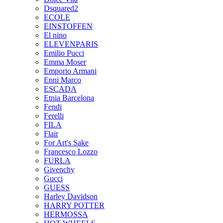
Dsquared2
ECOLE
EINSTOFFEN
El nino
ELEVENPARIS
Emilio Pucci
Emma Moser
Emporio Armani
Enni Marco
ESCADA
Etnia Barcelona
Fendi
Ferelli
FILA
Flair
For Art's Sake
Francesco Lozzo
FURLA
Givenchy
Gucci
GUESS
Harley Davidson
HARRY POTTER
HERMOSSA