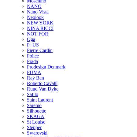
Moschino
NANO
Nano Vista
Neolook
NEW YORK
NINA RICCI
NOT FOR
Oga
P+US
Pierre Cardin
Police
Prada
Prodesign Denmark
PUMA
Ray Ban
Roberto Cavalli
Ruud Van Dyke
Safilo
Saint Laurent
Saremo
Silhouette
SKAGA
St Louise
Stepper
Swarovski