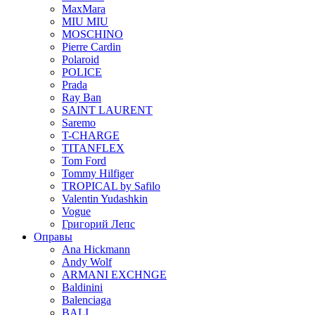
MaxMara
MIU MIU
MOSCHINO
Pierre Cardin
Polaroid
POLICE
Prada
Ray Ban
SAINT LAURENT
Saremo
T-CHARGE
TITANFLEX
Tom Ford
Tommy Hilfiger
TROPICAL by Safilo
Valentin Yudashkin
Vogue
Григорий Лепс
Оправы
Ana Hickmann
Andy Wolf
ARMANI EXCHNGE
Baldinini
Balenciaga
BALI