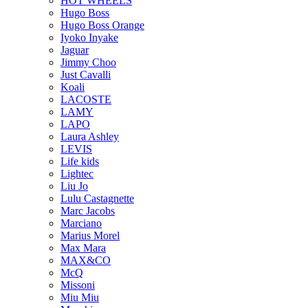
HOT WHEELS
Hugo Boss
Hugo Boss Orange
Iyoko Inyake
Jaguar
Jimmy Choo
Just Cavalli
Koali
LACOSTE
LAMY
LAPO
Laura Ashley
LEVIS
Life kids
Lightec
Liu Jo
Lulu Castagnette
Marc Jacobs
Marciano
Marius Morel
Max Mara
MAX&CO
McQ
Missoni
Miu Miu